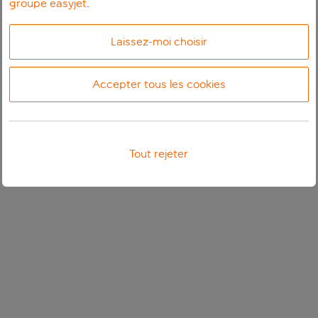
groupe easyjet
.
Laissez-moi choisir
Accepter tous les cookies
Tout rejeter