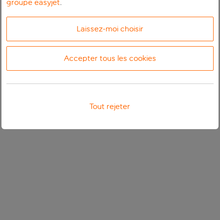
groupe easyjet
.
Laissez-moi choisir
Accepter tous les cookies
Tout rejeter