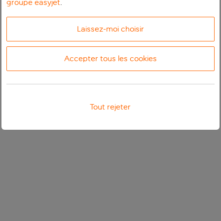
groupe easyjet
.
Laissez-moi choisir
Accepter tous les cookies
Tout rejeter