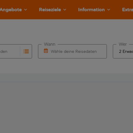
Angebote
Reiseziele
Information
Extr
Wann
Wer
nden
Wähle deine Reisedaten
llständigung. Wenn für den Herkunftsflughafen automatisch v
Eingabe für die automatische Vervollständigung. Wenn für den
W&auml;hle ein Ab- und R&uuml;ckflugdatu