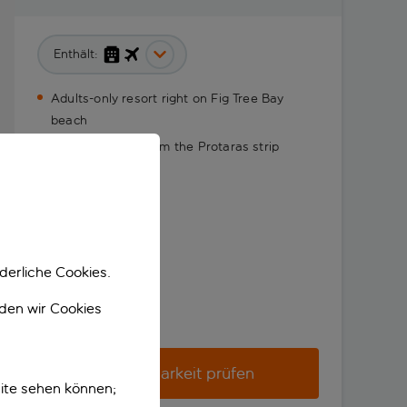
Enthält:
Adults-only resort right on Fig Tree Bay
beach
10-minute walk from the Protaras strip
derliche Cookies.
nden wir Cookies
Verfügbarkeit prüfen
ite sehen können;