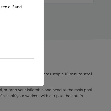
lten auf und
n-seekers. With the Protaras strip a 10-minute stroll
l, or grab your inflatable and head to the main pool
nish off your workout with a trip to the hotel’s