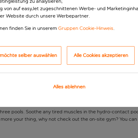
tingleistung zu analysieren;
ung von auf easyJet zugeschnittenen Werbe- und Marketinginha
er Website durch unsere Werbepartner.
onen finden Sie in unserem
Gruppen Cookie-Hinweis
.
 möchte selber auswählen
Alle Cookies akzeptieren
chfront getaway
Alles ablehnen
dults-only King Jason Protaras offers the ideal location for su
ent scene, or a peaceful walk along the promenade.
three pools. Soothe any tired muscles in the hydro-contact poo
s more your thing, why not check out the on-site gym? You can fi