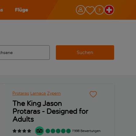
as
Flüge
Suchen
ervollständigte Ergebnisse verfügbar sind, verwende die Tabu
 Zielflughafen automatisch vervollständigte Ergebnisse verfü
m aus.
Protaras
Larnaca
Zypern
The King Jason
Protaras - Designed for
Adults
1'998 Bewertungen