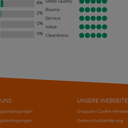
Sleep Quality
8
%
Rooms
2
%
Service
0
%
Value
0
%
Cleanliness
 UNS
UNSERE WEBSEITE
gsbedingungen
Gruppen-Cookie-Hinwei
gsbedingungen
Datenschutzerklärung