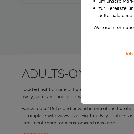
um unsere Marke
zur Bereitstell
außerhalb unser
Weitere Informati
Ich
Adults-only bea
Located right on one of Europe’s best beaches, the a
away, you can choose between the local entertainm
Fancy a dip? Relax and unwind in one of the hotel’s 
– complete with views over Fig Tree Bay. If fitness i
treatment room for a customised massage.