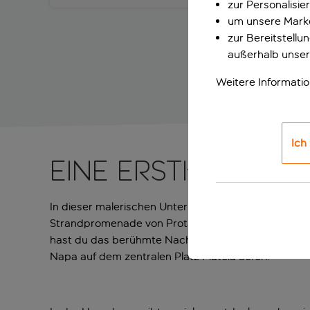
zur Personalisi
um unsere Marke
zur Bereitstell
außerhalb unser
Weitere Informati
Ich
Eine erstklassig
In dieser malerischen Unterkunft an der Westküste
Strandpromenade von Protaras. Hier kannst du in di
hast du das berühmte Nachtleben der Insel ebenso i
Napa auf dem zentralen Platz Plateia Seferi.