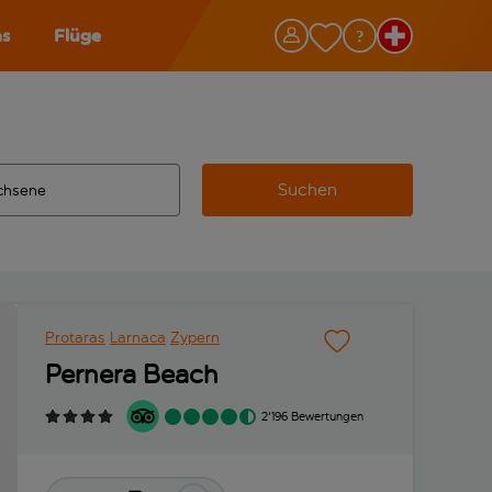
as
Flüge
Suchen
ervollständigte Ergebnisse verfügbar sind, verwende die Tabu
 Zielflughafen automatisch vervollständigte Ergebnisse verfü
m aus.
Protaras
Larnaca
Zypern
Pernera Beach
2'196 Bewertungen