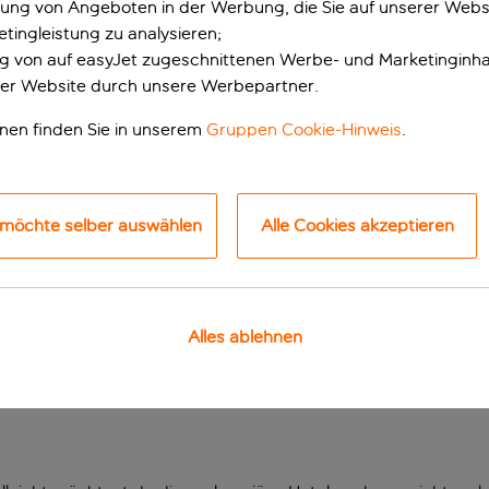
erung von Angeboten in der Werbung, die Sie auf unserer Webs
tingleistung zu analysieren;
ung von auf easyJet zugeschnittenen Werbe- und Marketinginha
er Website durch unsere Werbepartner.
onen finden Sie in unserem
Gruppen Cookie-Hinweis
.
 möchte selber auswählen
Alle Cookies akzeptieren
e Vier-Sterne-Anlage
 Zyperns wohnst du direkt am Strand. In nur zehn Autominute
Alles ablehnen
e lokale Kultur eintauchen und in den Bars und Tavernen einke
n der Nähe wie die interessanten Sehenswürdigkeiten der Stra