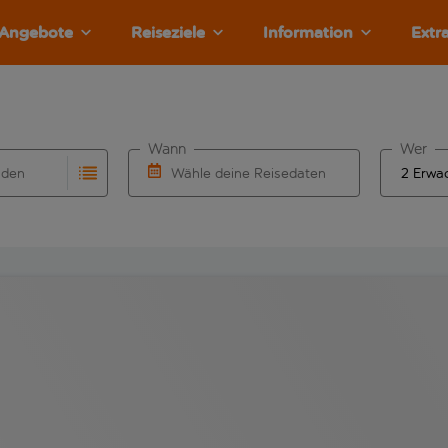
Angebote
Reiseziele
Information
Extr
Wann
Wer
nden
Wähle deine Reisedaten
llständigung. Wenn für den Herkunftsflughafen automatisch v
Eingabe für die automatische Vervollständigung. Wenn für den
W&auml;hle ein Ab- und R&uuml;ckflugdatu