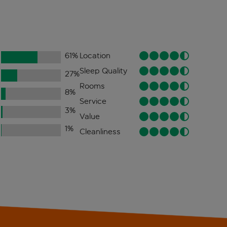
61
%
Location
Sleep Quality
27
%
Rooms
8
%
Service
3
%
Value
1
%
Cleanliness