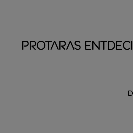
Protaras entdec
D