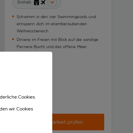
Enthält:
Schwimm in den vier Swimmingpools und
entspann dich im atemberaubenden
Wellnessbereich
Diniere im Freien mit Blick auf die sandige
Pernera-Bucht und das offene Meer
derliche Cookies.
nden wir Cookies
Verfügbarkeit prüfen