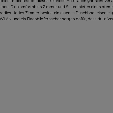
lleicht möchtest du dieses luxuriöse Hotel auch gar nicht verl
ben. Die komfortablen Zimmer und Suiten bieten einen atemb
aradies. Jedes Zimmer besitzt ein eigenes Duschbad, einen ei
LAN und ein Flachbildfernseher sorgen dafür, dass du in Ve