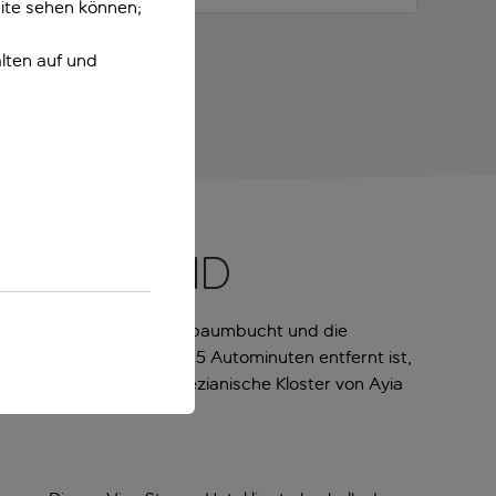
ite sehen können;
lten auf und
 am Strand
n erreichst du die Feigenbaumbucht und die
hren. Da Ayia Napa nur 15 Autominuten entfernt ist,
ndstadt, z. B. das venezianische Kloster von Ayia