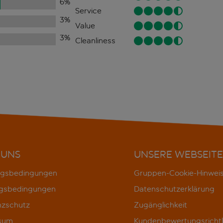
6
%
Service
3
%
Value
3
%
Cleanliness
 UNS
UNSERE WEBSEITE
gsbedingungen
Gruppen-Cookie-Hinwei
gsbedingungen
Datenschutzerklärung
nzschutz
Zugänglichkeit
sum
Kundenbewertungsrichtl