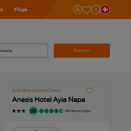
as
Flüge
Suchen
ervollständigte Ergebnisse verfügbar sind, verwende die Tabu
 Zielflughafen automatisch vervollständigte Ergebnisse verfü
m aus.
Ayia Napa
Larnaca
Zypern
Anesis Hotel Ayia Napa
440 Bewertungen