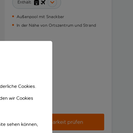
Enthält:
Außenpool mit Snackbar
In der Nähe von Ortszentrum und Strand
derliche Cookies.
nden wir Cookies
Verfügbarkeit prüfen
ite sehen können;