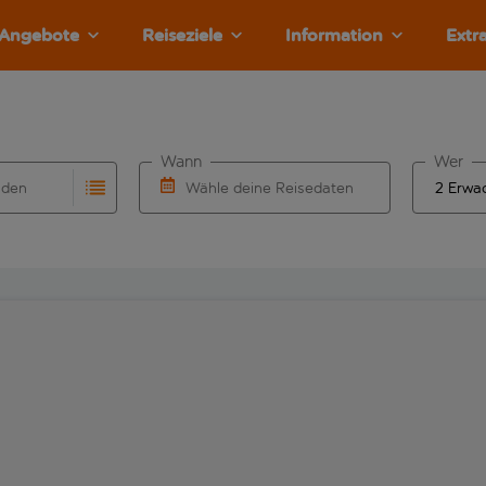
Angebote
Reiseziele
Information
Extr
Wann
Wer
nden
Wähle deine Reisedaten
llständigung. Wenn für den Herkunftsflughafen automatisch v
Eingabe für die automatische Vervollständigung. Wenn für den
W&auml;hle ein Ab- und R&uuml;ckflugdatu