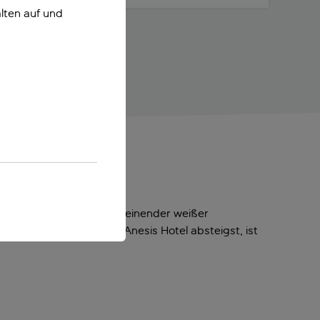
lten auf und
dich sein. Ein endlos scheinender weißer
faktor. Und wenn du im Anesis Hotel absteigst, ist