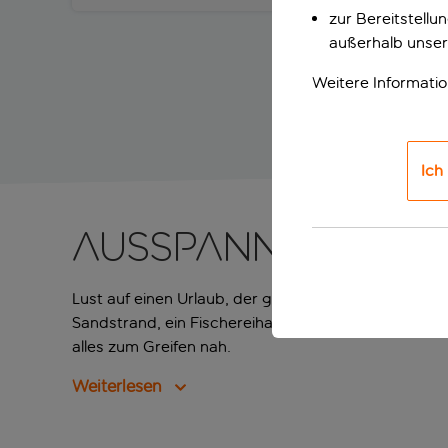
zur Bereitstell
außerhalb unser
Weitere Informati
Ich
Ausspannen in Ay
Lust auf einen Urlaub, der gleichermaßen entspannt
Sandstrand, ein Fischereihafen und ein lebhaftes Ur
alles zum Greifen nah.
Weiterlesen