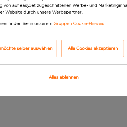
ung von auf easyJet zugeschnittenen Werbe- und Marketinginha
er Website durch unsere Werbepartner.
onen finden Sie in unserem
Gruppen Cookie-Hinweis
.
 möchte selber auswählen
Alle Cookies akzeptieren
ia Napa
Alles ablehnen
 und aktiv ist? Dann könnte Ayia Napa genau das Richtige für 
laubszentrum bieten dir alle Zutaten für einen Urlaub mit Spaß