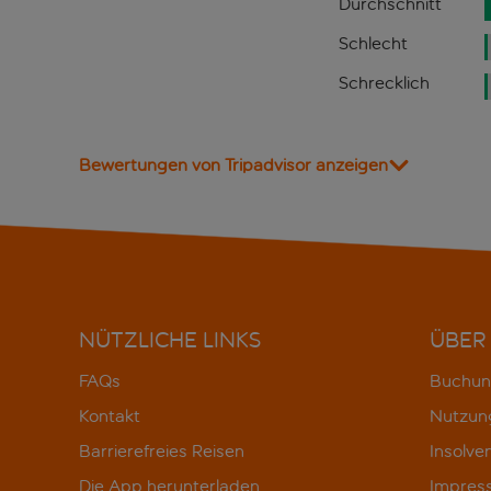
Durchschnitt
Schlecht
Schrecklich
Bewertungen von Tripadvisor anzeigen
NÜTZLICHE LINKS
ÜBER
FAQs
Buchun
Kontakt
Nutzun
Barrierefreies Reisen
Insolve
Die App herunterladen
Impres