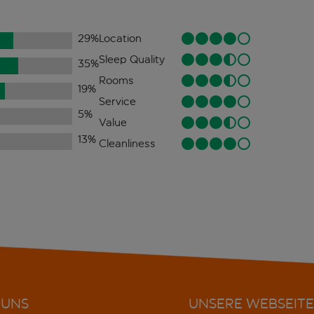
29
%
Location
Sleep Quality
35
%
Rooms
19
%
Service
5
%
Value
13
%
Cleanliness
 UNS
UNSERE WEBSEITE