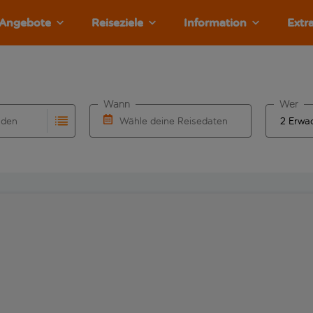
Angebote
Reiseziele
Information
Extr
Wann
Wer
nden
Wähle deine Reisedaten
llständigung. Wenn für den Herkunftsflughafen automatisch v
Eingabe für die automatische Vervollständigung. Wenn für den
W&auml;hle ein Ab- und R&uuml;ckflugdatu