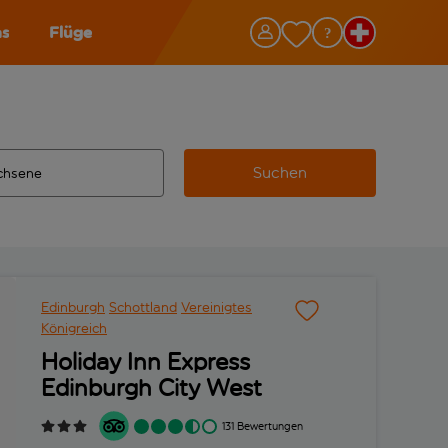
as
Flüge
Suchen
ervollständigte Ergebnisse verfügbar sind, verwende die Tabu
 Zielflughafen automatisch vervollständigte Ergebnisse verfü
m aus.
Edinburgh
Schottland
Vereinigtes
Königreich
Holiday Inn Express
Edinburgh City West
131 Bewertungen