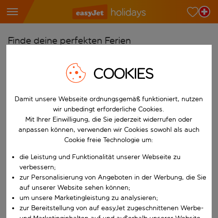
Finde deine perfekten Ferien
Ab
COOKIES
Wähle deine Flughäfen
Beginne mit der Eingabe für die automatische Vervollständigung. W
Nach
Damit unsere Webseite ordnungsgemäß funktioniert, nutzen
Reiseziele finden
wir unbedingt erforderliche Cookies.
Mit Ihrer Einwilligung, die Sie jederzeit widerrufen oder
Beginne mit der Eingabe für die automatische Vervollständigung. W
Wann
anpassen können, verwenden wir Cookies sowohl als auch
Cookie freie Technologie um:
Wähle deine Reisedaten
die Leistung und Funktionalität unserer Webseite zu
W&auml;hle ein Ab- und R&uuml;ckflugdatum aus.
Wer
verbessern;
zur Personalisierung von Angeboten in der Werbung, die Sie
auf unserer Website sehen können;
um unsere Marketingleistung zu analysieren;
Suchen
zur Bereitstellung von auf easyJet zugeschnittenen Werbe-