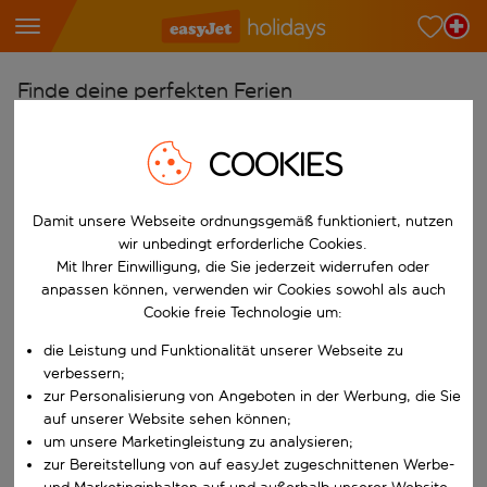
Finde deine perfekten Ferien
Ab
COOKIES
Wähle deine Flughäfen
Beginne mit der Eingabe für die automatische Vervollständigung. W
Nach
Damit unsere Webseite ordnungsgemäß funktioniert, nutzen
Reiseziele finden
wir unbedingt erforderliche Cookies.
Mit Ihrer Einwilligung, die Sie jederzeit widerrufen oder
Beginne mit der Eingabe für die automatische Vervollständigung. W
Wann
anpassen können, verwenden wir Cookies sowohl als auch
Cookie freie Technologie um:
Wähle deine Reisedaten
die Leistung und Funktionalität unserer Webseite zu
W&auml;hle ein Ab- und R&uuml;ckflugdatum aus.
Wer
verbessern;
zur Personalisierung von Angeboten in der Werbung, die Sie
auf unserer Website sehen können;
um unsere Marketingleistung zu analysieren;
Suchen
zur Bereitstellung von auf easyJet zugeschnittenen Werbe-