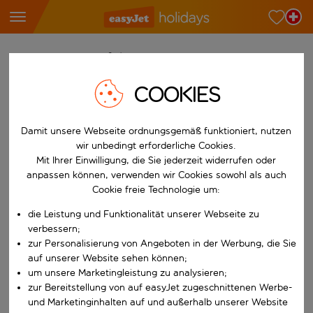
Finde deine perfekten Ferien
COOKIES
Ab
Wähle deine Flughäfen
Damit unsere Webseite ordnungsgemäß funktioniert, nutzen
Beginne mit der Eingabe für die automatische Vervollständigung. W
Nach
wir unbedingt erforderliche Cookies.
Reiseziele finden
Mit Ihrer Einwilligung, die Sie jederzeit widerrufen oder
anpassen können, verwenden wir Cookies sowohl als auch
Beginne mit der Eingabe für die automatische Vervollständigung. W
Wann
Cookie freie Technologie um:
Wähle deine Reisedaten
die Leistung und Funktionalität unserer Webseite zu
W&auml;hle ein Ab- und R&uuml;ckflugdatum aus.
verbessern;
Wer
zur Personalisierung von Angeboten in der Werbung, die Sie
auf unserer Website sehen können;
um unsere Marketingleistung zu analysieren;
zur Bereitstellung von auf easyJet zugeschnittenen Werbe-
Suchen
und Marketinginhalten auf und außerhalb unserer Website