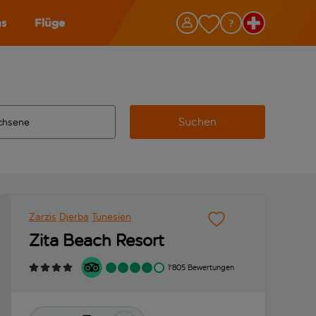
as
Flüge
Suchen
ervollständigte Ergebnisse verfügbar sind, verwende die Tabu
 Zielflughafen automatisch vervollständigte Ergebnisse verfü
m aus.
Zarzis
Djerba
Tunesien
Zita Beach Resort
1'805 Bewertungen