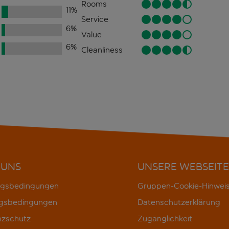
Rooms
11
%
Service
6
%
Value
6
%
Cleanliness
 UNS
UNSERE WEBSEITE
gsbedingungen
Gruppen-Cookie-Hinwei
gsbedingungen
Datenschutzerklärung
nzschutz
Zugänglichkeit