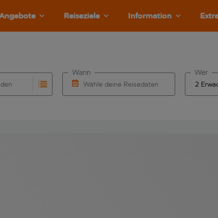
Angebote
Reiseziele
Information
Extr
Wann
Wer
nden
Wähle deine Reisedaten
llständigung. Wenn für den Herkunftsflughafen automatisch v
Eingabe für die automatische Vervollständigung. Wenn für den
W&auml;hle ein Ab- und R&uuml;ckflugdatu