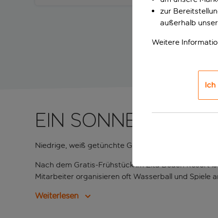
zur Bereitstell
außerhalb unser
Weitere Informati
Ich
Ein sonnenverwö
Niedrige, weiß getünchte Gebäude mit schönen gew
Nach dem Gratis-Frühstück im Zita Beach Resort is
Mitarbeiter organisieren oft Wasserball und Spiele 
Weiterlesen