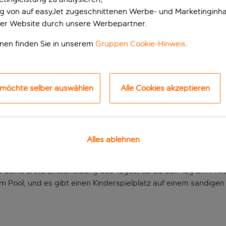
ung von auf easyJet zugeschnittenen Werbe- und Marketinginha
er Website durch unsere Werbepartner.
onen finden Sie in unserem
Gruppen Cookie-Hinweis
.
 möchte selber auswählen
Alle Cookies akzeptieren
hntes Resort an ein
Alles ablehnen
ölbten Terrassen liegen verstreut zwischen Palmenhainen un
t deine erste Entscheidung des Tages, ob du den Tag am Priv
am Pool, und es gibt einen Kinderspielplatz auf einem sandigen