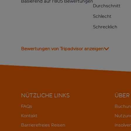
Basierend auf 1'805 Bewertungen
Durchschnitt
Schlecht
Schrecklich
Bewertungen von Tripadvisor anzeigen
NÜTZLICHE LINKS
ÜBER
FAQs
Buchun
Kontakt
Nutzun
Barrierefreies Reisen
Insolve