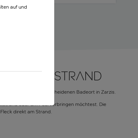
lten auf und
em Privatstrand
d Wegen in diesem bescheidenen Badeort in Zarzis.
atstrand oder am Pool verbringen möchtest. Die
 Fleck direkt am Strand.