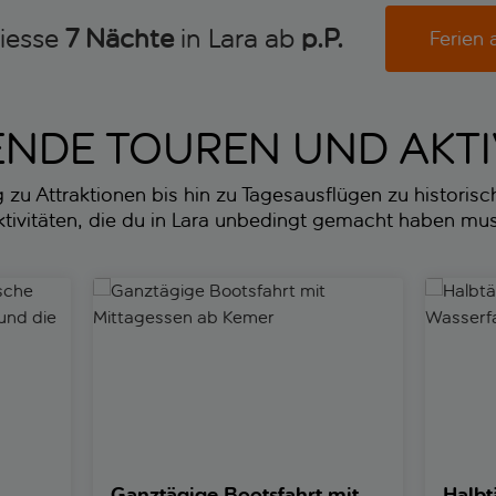
niesse
7 Nächte
in Lara ab
p.P. 
Ferien 
NDE TOUREN UND AKTI
u Attraktionen bis hin zu Tagesausflügen zu historische
tivitäten, die du in Lara unbedingt gemacht haben mu
he Amphitheater von Aspendos und die Kursunlu-Wasserfälle
Ganztägige Bootsfahrt mit Mittagessen ab Kemer
Halbtägi
Ganztägige Bootsfahrt mit
Halbt