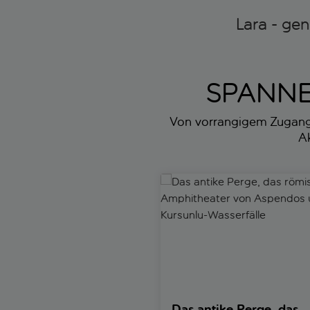
Lara - ge
SPANNE
Von vorrangigem Zugang z
Ak
Das antike Perge, das römisc
Das antike Perge, das