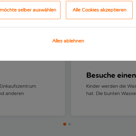
 möchte selber auswählen
Alle Cookies akzeptieren
Alles ablehnen
Die besten Dinge, die man tun kann
Strände
Besuche eine
 Einkaufszentrum
Kinder werden die Wass
und anderen
hat. Die bunten Wass