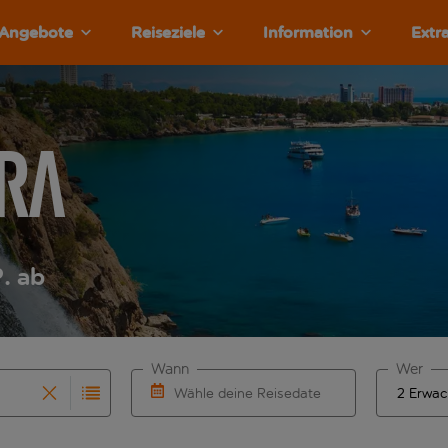
Angebote
Reiseziele
Information
Extr
ara
. ab
Wann
Wer
Wähle deine Reisedaten
vollständigung. Wenn für den Herkunftsflughafen automatisch
 Eingabe für die automatische Vervollständigung. Wenn für de
W&auml;hle ein Ab- und R&uuml;ckflugdatu