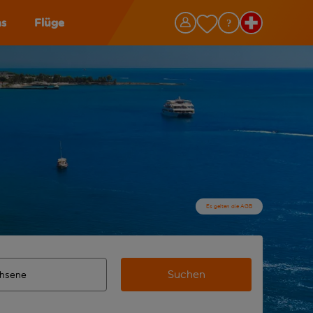
as
Flüge
Es gelten die AGB
Suchen
 vervollständigte Ergebnisse verfügbar sind, verwende die Ta
n Zielflughafen automatisch vervollständigte Ergebnisse verf
m aus.