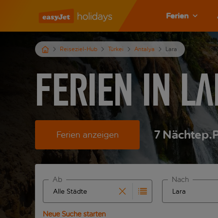
Ferien
Reiseziel-Hub
Türkei
Antalya
Lara
Ferien in L
7
Nächte
p.P
Ferien anzeigen
Ab
Nach
Beginne mit der Eingabe für die automatische Ver
Beginne mit der
Neue Suche starten