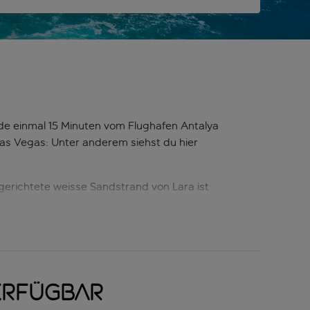
ade einmal 15 Minuten vom Flughafen Antalya
Las Vegas: Unter anderem siehst du hier
sgerichtete weisse Sandstrand von Lara ist
tektur liegen, bieten farbenfrohe Wasserrutschen
ie Reise so bald nicht vergessen.
erfügbar