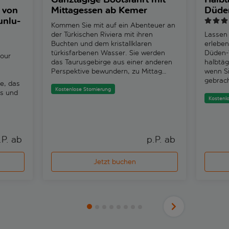
 von
Mittagessen ab Kemer
Düden
unlu-
Kommen Sie mit auf ein Abenteuer an
der Türkischen Riviera mit ihren
Lassen
Buchten und dem kristallklaren
erleben
türkisfarbenen Wasser. Sie werden
Düden-W
tour
das Taurusgebirge aus einer anderen
halbtäg
Perspektive bewundern, zu Mittag
wenn S
essen und im Meer schwimmen.
gebrac
e, das
die abe
Kostenlose Stornierung
s und
Kostenlo
.P. ab 
p.P. ab 
Jetzt buchen