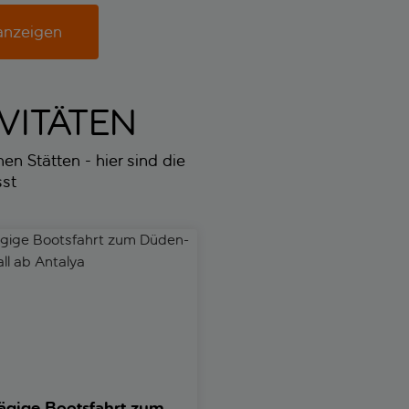
anzeigen
VITÄTEN
n Stätten - hier sind die
sst
ge Bootsfahrt zum Düden-Wasserfall ab Antalya
Türkisches Bad mit Aloe ver
ägige Bootsfahrt zum
Türkisches Bad mit Alo