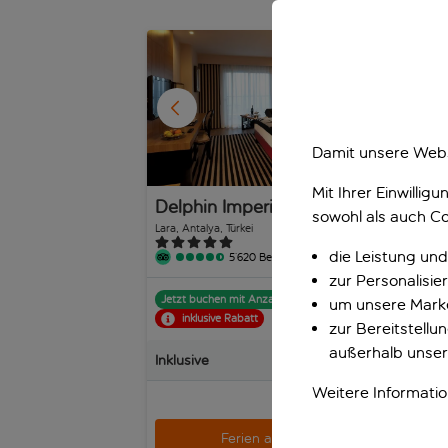
1
/
31
Damit unsere Webs
Mit Ihrer Einwilli
Delphin Imperial
Sh
sowohl als auch Co
Lara, Antalya, Türkei
Lara,
die Leistung und
5’620 Bewertungen
zur Personalisi
Jetzt buchen mit Anzahlung p.P.
Jet
um unsere Marke
inklusive Rabatt
zur Bereitstell
außerhalb unser
Inklusive
Inkl
Weitere Informati
p.P. ab
Ferien anzeigen