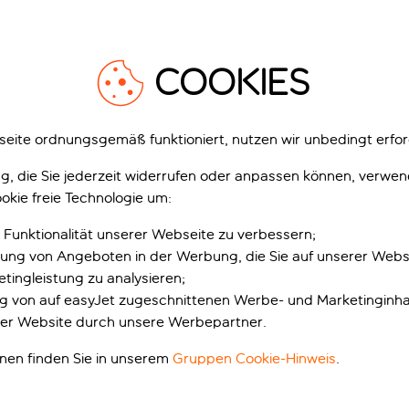
1
/
42
1
COOKIES
eite ordnungsgemäß funktioniert, nutzen wir unbedingt erfor
gung, die Sie jederzeit widerrufen oder anpassen können, verwe
erwood Exclusive Lara
Lara Barut Collection
okie freie Technologie um:
 Antalya, Türkei
Lara, Antalya, Türkei
 Funktionalität unserer Webseite zu verbessern;
4’833 Bewertungen
12’523 Bewertungen
erung von Angeboten in der Werbung, die Sie auf unserer Webs
zt buchen mit Anzahlung p.P.
Jetzt buchen mit Anzahlung p.P.
tingleistung zu analysieren;
inklusive Rabatt
inklusive Rabatt
ung von auf easyJet zugeschnittenen Werbe- und Marketinginha
er Website durch unsere Werbepartner.
usive
Inklusive
onen finden Sie in unserem
Gruppen Cookie-Hinweis
.
p.P. ab
p.
Ferien anzeigen
Ferien anzeigen