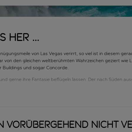
ss her …
nügungsmeile von Las Vegas verirrt, so viel ist in diesem ger
sogar von den gleichen weltberühmten Wahrzeichen geziert wie 
r Buildings und sogar Concorde.
en und gerne ihre Fantasie beflügeln lassen. Der nach Süden au
em Mittelmeer und der Stadt Lara mit ihrer imposanten Archi
r
Türkei
macht, bekommt viel Material für Instagram und wird d
n vorübergehend nicht v