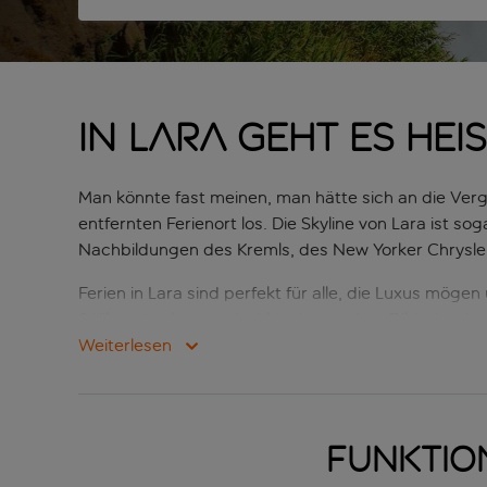
In Lara geht es hei
Man könnte fast meinen, man hätte sich an die Verg
entfernten Ferienort los. Die Skyline von Lara ist 
Nachbildungen des Kremls, des New Yorker Chrysle
Ferien in Lara sind perfekt für alle, die Luxus mög
8 Kilometer lang und wirkt wie aus dem Bilderbuch.
Weiterlesen
Die kinderfreundlichen Wasserparks, die zwischen d
und sind ein grosser Spass. Wer Ferien in Lara in de
Funktio