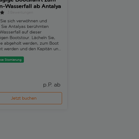
-Wasserfall ab Antalya
und Ölmassage
3 Bewertungen
7 Bewertungen
 Sie sich verwöhnen und
Erleben Sie ein traditionelles
 Sie Antalyas berühmten
türkisches Bad, indem Sie ein
asserfall auf dieser
lang in einem Hamam entspan
igen Bootstour. Lächeln Sie,
ie abgeholt werden, zum Boot
Kostenlose Stornierung
ht werden und den Kapitän und
nteuerlustige Crew treffen.
se Stornierung
p.P. ab 
p
Jetzt buchen
Jetzt buchen