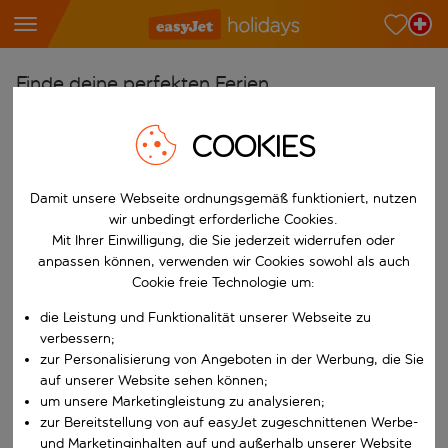
Finde deine perfekten Ferien
Ab
COOKIES
Wähle deine Flughäfen
Beginne mit der Eingabe für die automatische Vervollständigung. W
Nach
Damit unsere Webseite ordnungsgemäß funktioniert, nutzen
wir unbedingt erforderliche Cookies.
Reiseziele finden
Mit Ihrer Einwilligung, die Sie jederzeit widerrufen oder
Beginne mit der Eingabe für die automatische Vervollständigung. W
anpassen können, verwenden wir Cookies sowohl als auch
Wann
Cookie freie Technologie um:
Wähle deine Reisedaten
die Leistung und Funktionalität unserer Webseite zu
W&auml;hle ein Ab- und R&uuml;ckflugdatum aus.
Wer
verbessern;
zur Personalisierung von Angeboten in der Werbung, die Sie
auf unserer Website sehen können;
um unsere Marketingleistung zu analysieren;
zur Bereitstellung von auf easyJet zugeschnittenen Werbe-
Suchen
und Marketinginhalten auf und außerhalb unserer Website