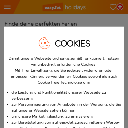
Finde deine perfekten Ferien
Ab
COOKIES
Wähle deine Flughäfen
Beginne mit der Eingabe für die automatische Vervollständigung. W
Nach
Damit unsere Webseite ordnungsgemäß funktioniert, nutzen
Reiseziele finden
wir unbedingt erforderliche Cookies.
Mit Ihrer Einwilligung, die Sie jederzeit widerrufen oder
Beginne mit der Eingabe für die automatische Vervollständigung. W
Wann
anpassen können, verwenden wir Cookies sowohl als auch
Cookie freie Technologie um:
Wähle deine Reisedaten
die Leistung und Funktionalität unserer Webseite zu
W&auml;hle ein Ab- und R&uuml;ckflugdatum aus.
Wer
verbessern;
zur Personalisierung von Angeboten in der Werbung, die Sie
auf unserer Website sehen können;
um unsere Marketingleistung zu analysieren;
Suchen
zur Bereitstellung von auf easyJet zugeschnittenen Werbe-