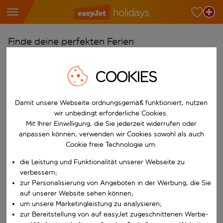
Finde deine perfekten Ferien
Ab
COOKIES
Wähle deine Flughäfen
Beginne mit der Eingabe für die automatische Vervollständigung. W
Nach
Damit unsere Webseite ordnungsgemäß funktioniert, nutzen
Reiseziele finden
wir unbedingt erforderliche Cookies.
Mit Ihrer Einwilligung, die Sie jederzeit widerrufen oder
Beginne mit der Eingabe für die automatische Vervollständigung. W
Wann
anpassen können, verwenden wir Cookies sowohl als auch
Cookie freie Technologie um:
Wähle deine Reisedaten
W&auml;hle ein Ab- und R&uuml;ckflugdatum aus.
die Leistung und Funktionalität unserer Webseite zu
Wer
verbessern;
zur Personalisierung von Angeboten in der Werbung, die Sie
auf unserer Website sehen können;
um unsere Marketingleistung zu analysieren;
Suchen
zur Bereitstellung von auf easyJet zugeschnittenen Werbe-