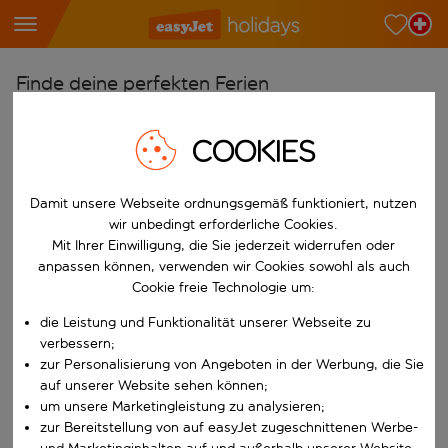
Finde deine perfekten Ferien
Ab
COOKIES
Wähle deine Flughäfen
Beginne mit der Eingabe für die automatische Vervollständigung. W
Nach
Damit unsere Webseite ordnungsgemäß funktioniert, nutzen
Reiseziele finden
wir unbedingt erforderliche Cookies.
Mit Ihrer Einwilligung, die Sie jederzeit widerrufen oder
Beginne mit der Eingabe für die automatische Vervollständigung. W
Wann
anpassen können, verwenden wir Cookies sowohl als auch
Cookie freie Technologie um:
Wähle deine Reisedaten
die Leistung und Funktionalität unserer Webseite zu
W&auml;hle ein Ab- und R&uuml;ckflugdatum aus.
Wer
verbessern;
zur Personalisierung von Angeboten in der Werbung, die Sie
auf unserer Website sehen können;
um unsere Marketingleistung zu analysieren;
Suchen
zur Bereitstellung von auf easyJet zugeschnittenen Werbe-