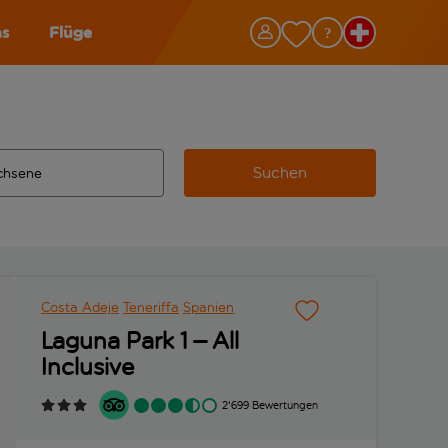
as
Flüge
Suchen
ervollständigte Ergebnisse verfügbar sind, verwende die Tabu
 Zielflughafen automatisch vervollständigte Ergebnisse verfü
m aus.
Costa Adeje
Teneriffa
Spanien
Laguna Park 1 – All
Inclusive
2'699 Bewertungen