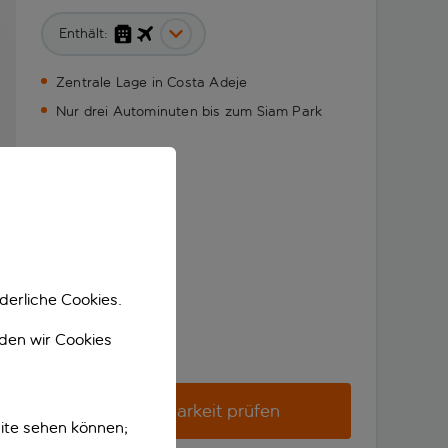
Enthält:
Zentrale Lage in Costa Adeje
Nur drei Autominuten bis zum Siam Park
derliche Cookies.
nden wir Cookies
Verfügbarkeit prüfen
ite sehen können;