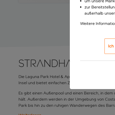
um unsere Marke
zur Bereitstell
außerhalb unser
Weitere Informati
Ich
Strandhaus auf 
Die Laguna Park Hotel & Apartments sind der perfek
Insel und bietet einfachen Zugang zu lokalen Sehe
Es gibt einen Außenpool und einen Bereich, in dem 
hält. Außerdem werden in der Umgebung von Costa 
Park bis hin zu den ruhigen Wanderwegen des Barra