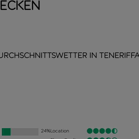
decken
URCHSCHNITTSWETTER IN
TENERIFF
24
%
Location