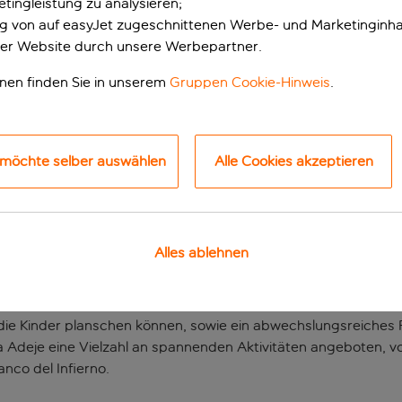
tingleistung zu analysieren;
ung von auf easyJet zugeschnittenen Werbe- und Marketinginha
er Website durch unsere Werbepartner.
onen finden Sie in unserem
Gruppen Cookie-Hinweis
.
 möchte selber auswählen
Alle Cookies akzeptieren
dem sonnigen Teneri
Alles ablehnen
te Ausgangspunkt für einen Urlaub auf Teneriffa. Dieses Apar
nswürdigkeiten wie Playa de Fañabé und zum belebten Stadtz
die Kinder planschen können, sowie ein abwechslungsreiches 
Adeje eine Vielzahl an spannenden Aktivitäten angeboten, 
nco del Infierno.