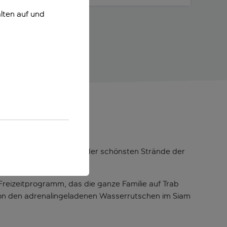
lten auf und
ffa
thotel liegt in der Nähe der schönsten Strände der
entrum.
Freizeitprogramm, das die ganze Familie auf Trab
von den adrenalingeladenen Wasserrutschen im Siam