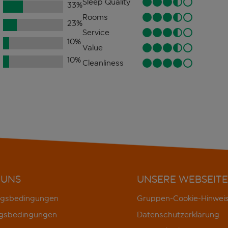
Sleep Quality
33
%
Rooms
23
%
Service
10
%
Value
10
%
Cleanliness
 UNS
UNSERE WEBSEITE
gsbedingungen
Gruppen-Cookie-Hinwei
gsbedingungen
Datenschutzerklärung