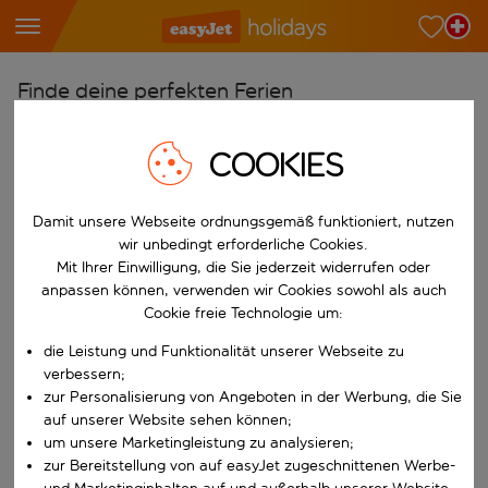
Finde deine perfekten Ferien
Ab
COOKIES
Wähle deine Flughäfen
Beginne mit der Eingabe für die automatische Vervollständigung. W
Nach
Damit unsere Webseite ordnungsgemäß funktioniert, nutzen
Reiseziele finden
wir unbedingt erforderliche Cookies.
Mit Ihrer Einwilligung, die Sie jederzeit widerrufen oder
Beginne mit der Eingabe für die automatische Vervollständigung. W
Wann
anpassen können, verwenden wir Cookies sowohl als auch
Cookie freie Technologie um:
Wähle deine Reisedaten
die Leistung und Funktionalität unserer Webseite zu
W&auml;hle ein Ab- und R&uuml;ckflugdatum aus.
Wer
verbessern;
zur Personalisierung von Angeboten in der Werbung, die Sie
auf unserer Website sehen können;
um unsere Marketingleistung zu analysieren;
Suchen
zur Bereitstellung von auf easyJet zugeschnittenen Werbe-