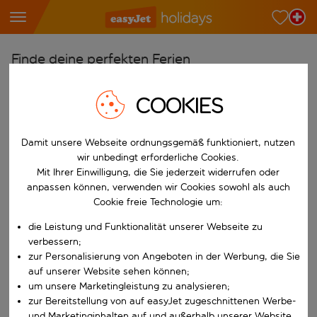
Finde deine perfekten Ferien
Ab
COOKIES
Wähle deine Flughäfen
Beginne mit der Eingabe für die automatische Vervollständigung. W
Nach
Damit unsere Webseite ordnungsgemäß funktioniert, nutzen
wir unbedingt erforderliche Cookies.
Reiseziele finden
Mit Ihrer Einwilligung, die Sie jederzeit widerrufen oder
Beginne mit der Eingabe für die automatische Vervollständigung. W
anpassen können, verwenden wir Cookies sowohl als auch
Wann
Cookie freie Technologie um:
Wähle deine Reisedaten
die Leistung und Funktionalität unserer Webseite zu
W&auml;hle ein Ab- und R&uuml;ckflugdatum aus.
Wer
verbessern;
zur Personalisierung von Angeboten in der Werbung, die Sie
auf unserer Website sehen können;
um unsere Marketingleistung zu analysieren;
Suchen
zur Bereitstellung von auf easyJet zugeschnittenen Werbe-
und Marketinginhalten auf und außerhalb unserer Website