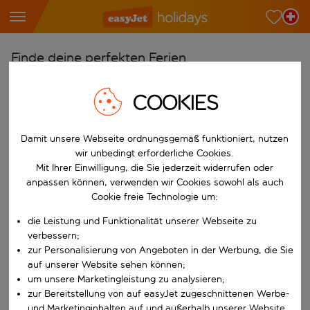
Finde deine perfekten Ferien
Ab
COOKIES
Wähle deine Flughäfen
Beginne mit der Eingabe für die automatische Vervollständigung. W
Nach
Damit unsere Webseite ordnungsgemäß funktioniert, nutzen
wir unbedingt erforderliche Cookies.
Reiseziele finden
Mit Ihrer Einwilligung, die Sie jederzeit widerrufen oder
Beginne mit der Eingabe für die automatische Vervollständigung. W
anpassen können, verwenden wir Cookies sowohl als auch
Wann
Cookie freie Technologie um:
Wähle deine Reisedaten
die Leistung und Funktionalität unserer Webseite zu
W&auml;hle ein Ab- und R&uuml;ckflugdatum aus.
Wer
verbessern;
zur Personalisierung von Angeboten in der Werbung, die Sie
auf unserer Website sehen können;
um unsere Marketingleistung zu analysieren;
zur Bereitstellung von auf easyJet zugeschnittenen Werbe-
Suchen
und Marketinginhalten auf und außerhalb unserer Website