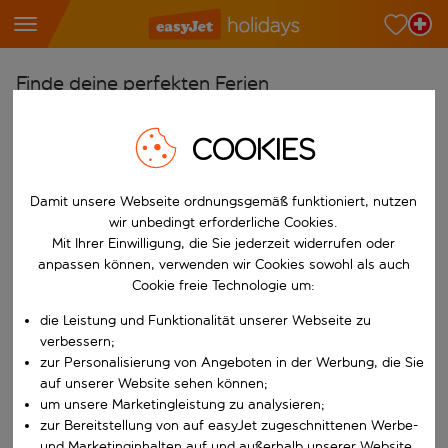
Finde deine perfekten Ferien
Ab
COOKIES
Wähle deine Flughäfen
Beginne mit der Eingabe für die automatische Vervollständigung. W
Nach
Damit unsere Webseite ordnungsgemäß funktioniert, nutzen
wir unbedingt erforderliche Cookies.
Reiseziele finden
Mit Ihrer Einwilligung, die Sie jederzeit widerrufen oder
Beginne mit der Eingabe für die automatische Vervollständigung. W
anpassen können, verwenden wir Cookies sowohl als auch
Wann
Cookie freie Technologie um:
Wähle deine Reisedaten
die Leistung und Funktionalität unserer Webseite zu
W&auml;hle ein Ab- und R&uuml;ckflugdatum aus.
Wer
verbessern;
zur Personalisierung von Angeboten in der Werbung, die Sie
auf unserer Website sehen können;
um unsere Marketingleistung zu analysieren;
Suchen
zur Bereitstellung von auf easyJet zugeschnittenen Werbe-
und Marketinginhalten auf und außerhalb unserer Website