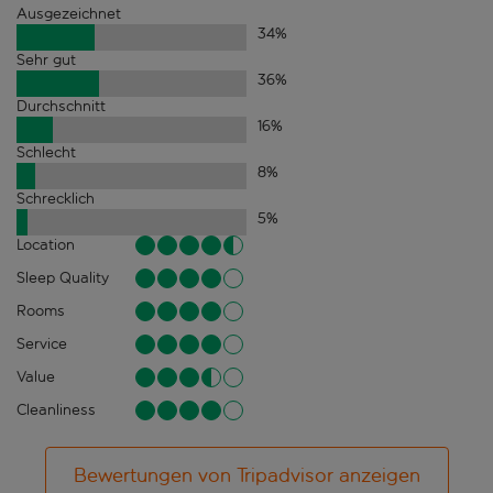
Ausgezeichnet
34
%
Sehr gut
36
%
Durchschnitt
16
%
Schlecht
8
%
Schrecklich
5
%
Location
Sleep Quality
Rooms
Service
Value
Cleanliness
Bewertungen von Tripadvisor anzeigen