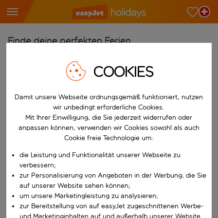
Finde deine perfekten Ferien
Ab
COOKIES
Wähle deine Flughäfen
Beginne mit der Eingabe für die automatische Vervollständigung. W
Nach
Damit unsere Webseite ordnungsgemäß funktioniert, nutzen
wir unbedingt erforderliche Cookies.
Reiseziele finden
Mit Ihrer Einwilligung, die Sie jederzeit widerrufen oder
Beginne mit der Eingabe für die automatische Vervollständigung. W
anpassen können, verwenden wir Cookies sowohl als auch
Wann
Cookie freie Technologie um:
Wähle deine Reisedaten
die Leistung und Funktionalität unserer Webseite zu
W&auml;hle ein Ab- und R&uuml;ckflugdatum aus.
Wer
verbessern;
zur Personalisierung von Angeboten in der Werbung, die Sie
auf unserer Website sehen können;
um unsere Marketingleistung zu analysieren;
zur Bereitstellung von auf easyJet zugeschnittenen Werbe-
Suchen
und Marketinginhalten auf und außerhalb unserer Website