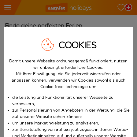
Finde deine perfekten Ferien
Ab
COOKIES
Wähle deine Flughäfen
Beginne mit der Eingabe für die automatische Vervollständigung. W
Nach
Damit unsere Webseite ordnungsgemäß funktioniert, nutzen
wir unbedingt erforderliche Cookies.
Reiseziele finden
Mit Ihrer Einwilligung, die Sie jederzeit widerrufen oder
Beginne mit der Eingabe für die automatische Vervollständigung. W
anpassen können, verwenden wir Cookies sowohl als auch
Wann
Cookie freie Technologie um:
Wähle deine Reisedaten
die Leistung und Funktionalität unserer Webseite zu
W&auml;hle ein Ab- und R&uuml;ckflugdatum aus.
Wer
verbessern;
zur Personalisierung von Angeboten in der Werbung, die Sie
auf unserer Website sehen können;
um unsere Marketingleistung zu analysieren;
zur Bereitstellung von auf easyJet zugeschnittenen Werbe-
Suchen
und Marketinginhalten auf und außerhalb unserer Website