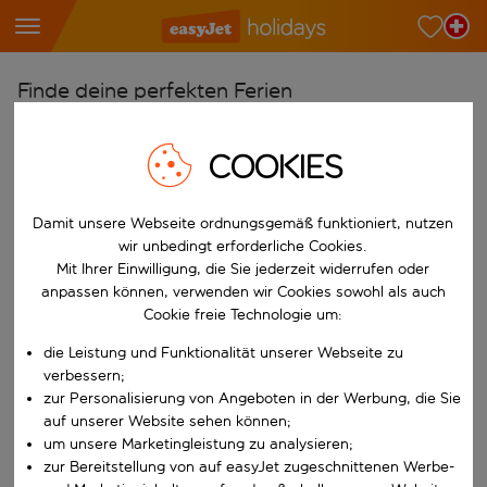
Finde deine perfekten Ferien
Ab
COOKIES
Wähle deine Flughäfen
Beginne mit der Eingabe für die automatische Vervollständigung. W
Nach
Damit unsere Webseite ordnungsgemäß funktioniert, nutzen
Reiseziele finden
wir unbedingt erforderliche Cookies.
Mit Ihrer Einwilligung, die Sie jederzeit widerrufen oder
Beginne mit der Eingabe für die automatische Vervollständigung. W
Wann
anpassen können, verwenden wir Cookies sowohl als auch
Cookie freie Technologie um:
Wähle deine Reisedaten
die Leistung und Funktionalität unserer Webseite zu
W&auml;hle ein Ab- und R&uuml;ckflugdatum aus.
Wer
verbessern;
zur Personalisierung von Angeboten in der Werbung, die Sie
auf unserer Website sehen können;
um unsere Marketingleistung zu analysieren;
Suchen
zur Bereitstellung von auf easyJet zugeschnittenen Werbe-