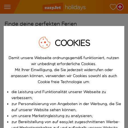
Finde deine perfekten Ferien
Ab
COOKIES
Wähle deine Flughäfen
Beginne mit der Eingabe für die automatische Vervollständigung. W
Nach
Damit unsere Webseite ordnungsgemäß funktioniert, nutzen
Reiseziele finden
wir unbedingt erforderliche Cookies.
Mit Ihrer Einwilligung, die Sie jederzeit widerrufen oder
Beginne mit der Eingabe für die automatische Vervollständigung. W
anpassen können, verwenden wir Cookies sowohl als auch
Wann
Cookie freie Technologie um:
Wähle deine Reisedaten
die Leistung und Funktionalität unserer Webseite zu
W&auml;hle ein Ab- und R&uuml;ckflugdatum aus.
Wer
verbessern;
zur Personalisierung von Angeboten in der Werbung, die Sie
auf unserer Website sehen können;
um unsere Marketingleistung zu analysieren;
Suchen
zur Bereitstellung von auf easyJet zugeschnittenen Werbe-
und Marketinginhalten auf und außerhalb unserer Website