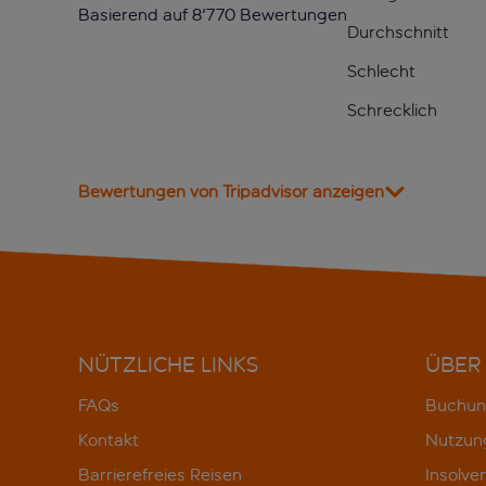
Basierend auf 8'770 Bewertungen
Durchschnitt
Schlecht
Schrecklich
Bewertungen von Tripadvisor anzeigen
NÜTZLICHE LINKS
ÜBER
FAQs
Buchun
Kontakt
Nutzun
Barrierefreies Reisen
Insolve