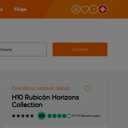
as
Flüge
Suchen
ervollständigte Ergebnisse verfügbar sind, verwende die Tabu
 Zielflughafen automatisch vervollständigte Ergebnisse verfü
m aus.
Playa Blanca
Lanzarote
Spanien
H10 Rubicón Horizons
Collection
8'770 Bewertungen