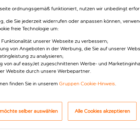
eite ordnungsgemäß funktioniert, nutzen wir unbedingt erfor
gung, die Sie jederzeit widerrufen oder anpassen können, verwe
okie freie Technologie um:
 Funktionalität unserer Webseite zu verbessern;
erung von Angeboten in der Werbung, die Sie auf unserer Webs
tingleistung zu analysieren;
ung von auf easyJet zugeschnittenen Werbe- und Marketinginha
er Website durch unsere Werbepartner.
nurlaub
onen finden Sie in unserem
Gruppen Cookie-Hinweis
.
n Playa Blanca überzeugt auf ganzer Linie. Es ist von der Um
lmen und eine entspannte Atmosphäre aus.
 möchte selber auswählen
Alle Cookies akzeptieren
er einer, der im Winter beheizt wird – und drei Becken nur fü
f ihre Kosten. Die Kinder werden das Piratenschiff lieben, d
uf sie zugeschnittenen Aktivitäten, die der Daisy Club anbiete
en und der Juniorclub für alle Kinder im Alter von 9 bis 12 Jahr