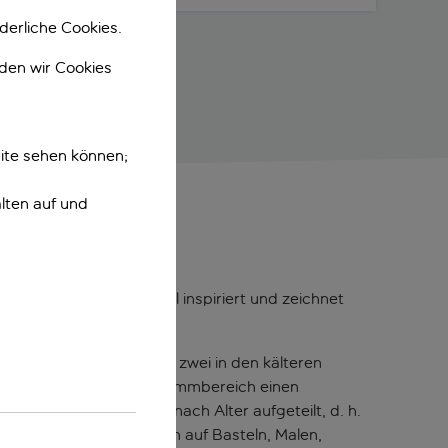
derliche Cookies.
nden wir Cookies
ite sehen können;
lten auf und
gebung der Vulkaninsel inspiriert und zeichnet
r die Kleinen, von denen zwei in den kälteren
as in ihrem eigenen Schwimmbereich einen
t. Die Gruppen werden nach Alter aufgeteilt, d. h.
en gedacht. Sie können sich auf Basteln, Malen,