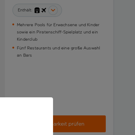
Enthält:
Mehrere Pools für Erwachsene und Kinder
sowie ein Piratenschiff-Spielplatz und ein
Kinderclub
Fünf Restaurants und eine große Auswahl
an Bars
Verfügbarkeit prüfen