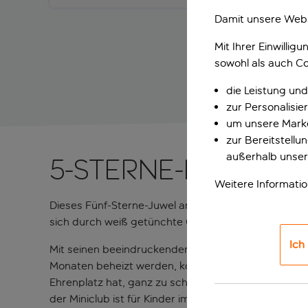
Damit unsere Webs
Mit Ihrer Einwilli
sowohl als auch Co
die Leistung und
zur Personalisi
um unsere Marke
zur Bereitstell
außerhalb unser
5-Sterne-Familie
Weitere Informati
Dieses Fünf-Sterne-Juwel an der Strandpromenade vo
sich durch weiß getünchte Gebäude, wiegende Pa
Ich
Mit seinen beeindruckenden fünf Hauptpools – darunt
Monaten beheizt werden, kommt die ganze Familie au
Ehrenplatz hat, ganz zu schweigen von den speziell a
der Miniclub ist für Kinder im Alter von 4 bis 8 Jahr