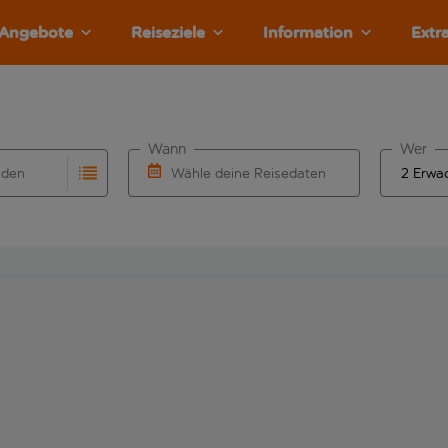
Angebote
Reiseziele
Information
Extr
Wann
Wer
nden
Wähle deine Reisedaten
llständigung. Wenn für den Herkunftsflughafen automatisch v
Eingabe für die automatische Vervollständigung. Wenn für den
W&auml;hle ein Ab- und R&uuml;ckflugdatu