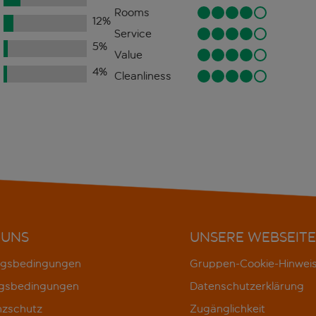
Rooms
12
%
Service
5
%
Value
4
%
Cleanliness
 UNS
UNSERE WEBSEITE
gsbedingungen
Gruppen-Cookie-Hinwei
gsbedingungen
Datenschutzerklärung
nzschutz
Zugänglichkeit