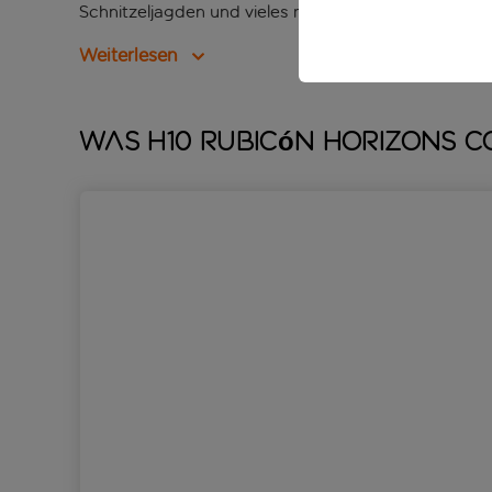
Schnitzeljagden und vieles mehr freuen.
Weiterlesen
Was H10 Rubicón Horizons C