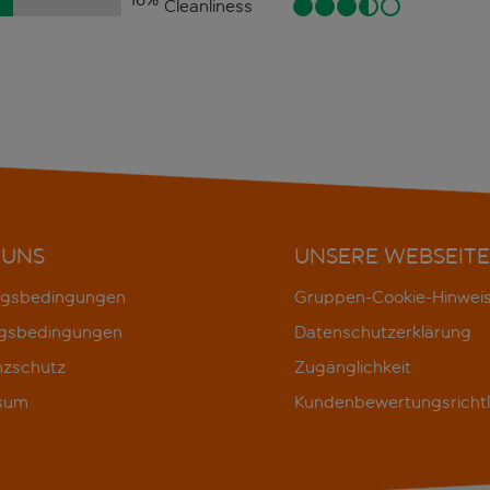
Cleanliness
 UNS
UNSERE WEBSEITE
gsbedingungen
Gruppen-Cookie-Hinwei
gsbedingungen
Datenschutzerklärung
nzschutz
Zugänglichkeit
sum
Kundenbewertungsrichtl