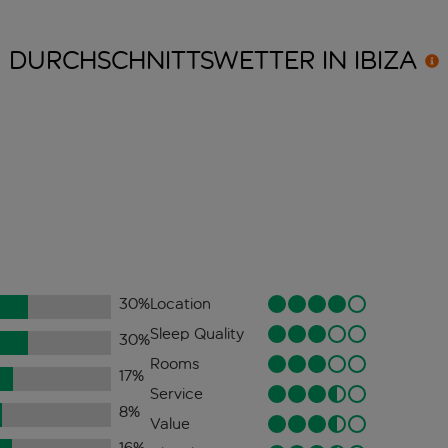
DURCHSCHNITTSWETTER IN
IBIZA
30
%
Location
Sleep Quality
30
%
Rooms
17
%
Service
8
%
Value
16
%