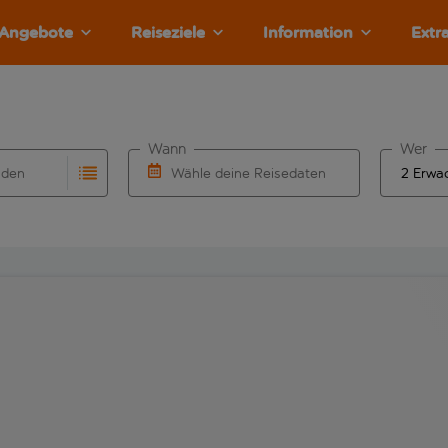
Angebote
Reiseziele
Information
Extr
Wann
Wer
nden
Wähle deine Reisedaten
llständigung. Wenn für den Herkunftsflughafen automatisch v
Eingabe für die automatische Vervollständigung. Wenn für den
W&auml;hle ein Ab- und R&uuml;ckflugdatu