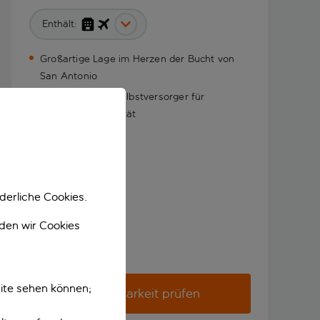
Enthält:
Großartige Lage im Herzen der Bucht von
San Antonio
Apartments für Selbstversorger für
ultimative Flexibilität
derliche Cookies.
nden wir Cookies
ite sehen können;
Verfügbarkeit prüfen