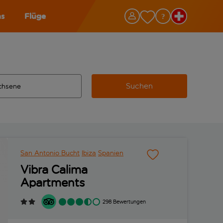
as
Flüge
Suchen
ervollständigte Ergebnisse verfügbar sind, verwende die Tabu
 Zielflughafen automatisch vervollständigte Ergebnisse verfü
m aus.
San Antonio Bucht
Ibiza
Spanien
Vibra Calima
Apartments
298 Bewertungen