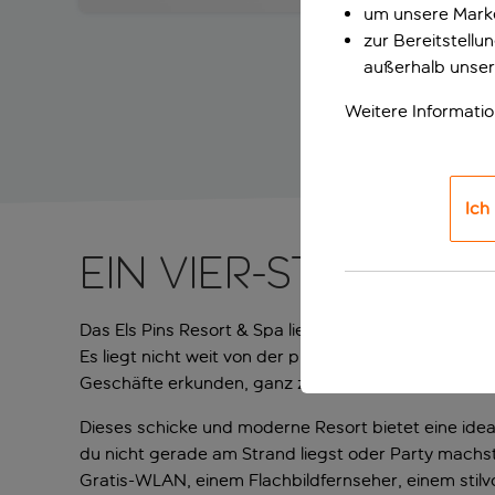
um unsere Marke
zur Bereitstell
außerhalb unser
Weitere Informati
Ich
Ein Vier-Sterne-S
Das Els Pins Resort & Spa liegt versteckt an der ma
Es liegt nicht weit von der pulsierenden Stadt San
Geschäfte erkunden, ganz zu schweigen von den ve
Dieses schicke und moderne Resort bietet eine i
du nicht gerade am Strand liegst oder Party machs
Gratis-WLAN, einem Flachbildfernseher, einem stil