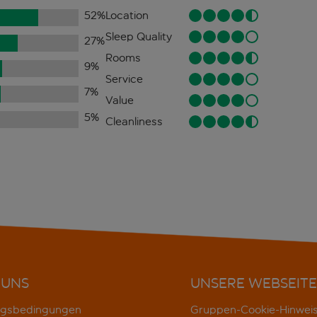
52
%
Location
Sleep Quality
27
%
Rooms
9
%
Service
7
%
Value
5
%
Cleanliness
 UNS
UNSERE WEBSEITE
gsbedingungen
Gruppen-Cookie-Hinwei