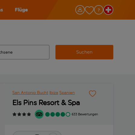
as
Flüge
Suchen
ervollständigte Ergebnisse verfügbar sind, verwende die Tabu
 Zielflughafen automatisch vervollständigte Ergebnisse verfü
m aus.
San Antonio Bucht
Ibiza
Spanien
Els Pins Resort & Spa
633 Bewertungen