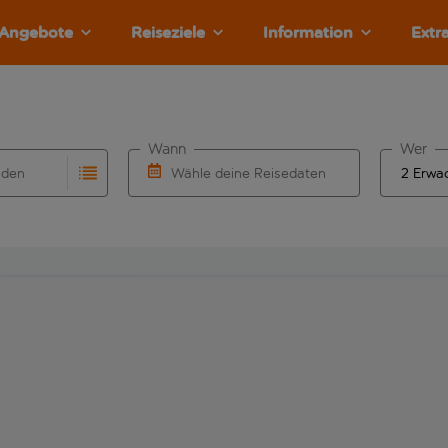
Angebote
Reiseziele
Information
Extr
Wann
Wer
nden
Wähle deine Reisedaten
llständigung. Wenn für den Herkunftsflughafen automatisch v
Eingabe für die automatische Vervollständigung. Wenn für den
W&auml;hle ein Ab- und R&uuml;ckflugdatu