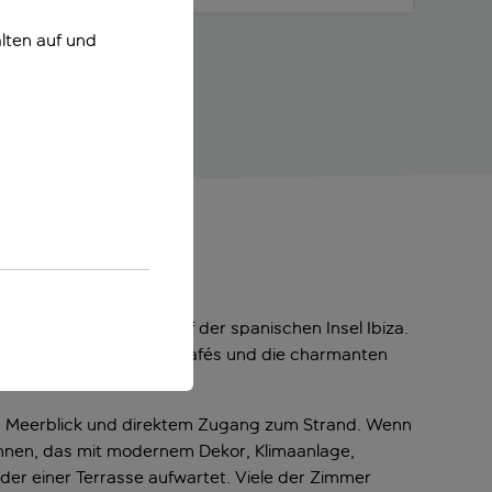
lten auf und
xuriösen Rückzugsort auf der spanischen Insel Ibiza.
achtleben, die schicken Cafés und die charmanten
m Meerblick und direktem Zugang zum Strand. Wenn
annen, das mit modernem Dekor, Klimaanlage,
er einer Terrasse aufwartet. Viele der Zimmer