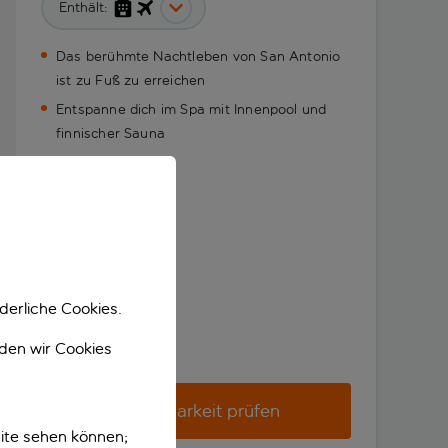
Enthält:
Das berühmte Nachtleben von San Antonio
ist zu Fuß zu erreichen
Entspanne dich im Spa mit Innenpool und
finnischer Sauna
derliche Cookies.
nden wir Cookies
Verfügbarkeit prüfen
ite sehen können;