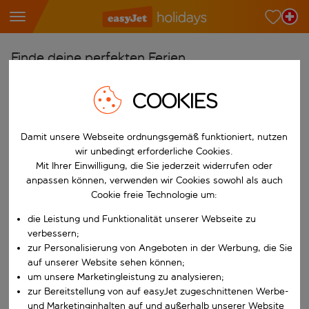
Finde deine perfekten Ferien
Ab
COOKIES
Wähle deine Flughäfen
Beginne mit der Eingabe für die automatische Vervollständigung. W
Nach
Damit unsere Webseite ordnungsgemäß funktioniert, nutzen
wir unbedingt erforderliche Cookies.
Reiseziele finden
Mit Ihrer Einwilligung, die Sie jederzeit widerrufen oder
Beginne mit der Eingabe für die automatische Vervollständigung. W
anpassen können, verwenden wir Cookies sowohl als auch
Wann
Cookie freie Technologie um:
Wähle deine Reisedaten
die Leistung und Funktionalität unserer Webseite zu
W&auml;hle ein Ab- und R&uuml;ckflugdatum aus.
Wer
verbessern;
zur Personalisierung von Angeboten in der Werbung, die Sie
auf unserer Website sehen können;
um unsere Marketingleistung zu analysieren;
zur Bereitstellung von auf easyJet zugeschnittenen Werbe-
Suchen
und Marketinginhalten auf und außerhalb unserer Website