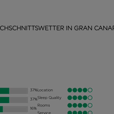
CHSCHNITTSWETTER IN GRAN
CANA
37
%
Location
Sleep Quality
37
%
Rooms
16
%
Service