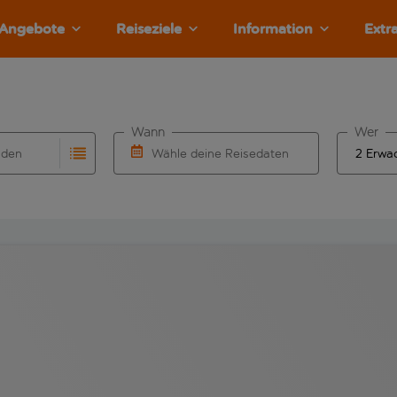
Angebote
Reiseziele
Information
Extr
Wann
Wer
nden
Wähle deine Reisedaten
llständigung. Wenn für den Herkunftsflughafen automatisch v
Eingabe für die automatische Vervollständigung. Wenn für den
W&auml;hle ein Ab- und R&uuml;ckflugdatu