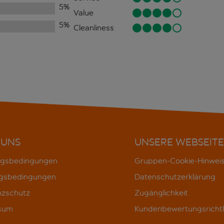
5
%
Value
5
%
Cleanliness
 UNS
UNSERE WEBSEITE
gsbedingungen
Gruppen-Cookie-Hinwei
gsbedingungen
Datenschutzerklärung
nzschutz
Zugänglichkeit
sum
Kundenbewertungsrichtl