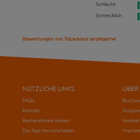
Schlecht
Schrecklich
Bewertungen von Tripadvisor anzeigen
NÜTZLICHE LINKS
ÜBER
FAQs
Buchun
Kontakt
Nutzun
Barrierefreies Reisen
Insolve
Die App herunterladen
Impres