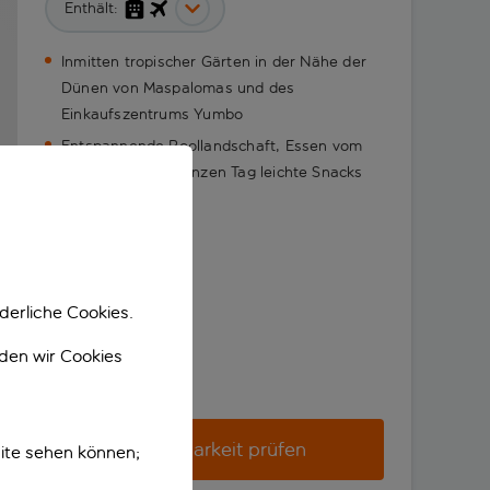
Enthält:
Inmitten tropischer Gärten in der Nähe der
Dünen von Maspalomas und des
Einkaufszentrums Yumbo
Entspannende Poollandschaft, Essen vom
Buffet und den ganzen Tag leichte Snacks
derliche Cookies.
nden wir Cookies
Verfügbarkeit prüfen
ite sehen können;