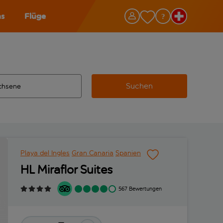
as
Flüge
Suchen
ervollständigte Ergebnisse verfügbar sind, verwende die Tabu
 Zielflughafen automatisch vervollständigte Ergebnisse verfü
m aus.
Playa del Ingles
Gran Canaria
Spanien
HL Miraflor Suites
567 Bewertungen