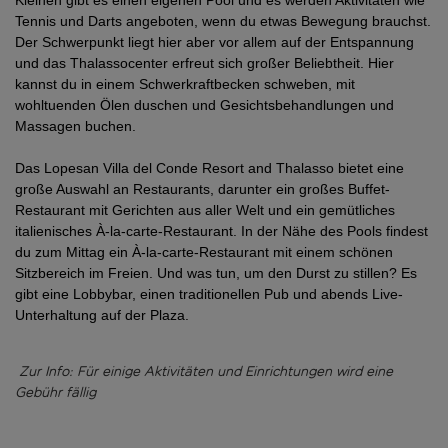
Kleinen gibt es einen eigenen Pool und es werden Aktivitäten wie 
Tennis und Darts angeboten, wenn du etwas Bewegung brauchst. 
Der Schwerpunkt liegt hier aber vor allem auf der Entspannung 
und das Thalassocenter erfreut sich großer Beliebtheit. Hier 
kannst du in einem Schwerkraftbecken schweben, mit 
wohltuenden Ölen duschen und Gesichtsbehandlungen und 
Massagen buchen.
Das Lopesan Villa del Conde Resort and Thalasso bietet eine 
große Auswahl an Restaurants, darunter ein großes Buffet-
Restaurant mit Gerichten aus aller Welt und ein gemütliches 
italienisches À-la-carte-Restaurant. In der Nähe des Pools findest 
du zum Mittag ein À-la-carte-Restaurant mit einem schönen 
Sitzbereich im Freien. Und was tun, um den Durst zu stillen? Es 
gibt eine Lobbybar, einen traditionellen Pub und abends Live-
Unterhaltung auf der Plaza.
Zur Info: Für einige Aktivitäten und Einrichtungen wird eine
Gebühr fällig