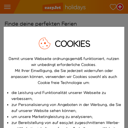
Finde deine perfekten Ferien
Ab
COOKIES
Wähle deine Flughäfen
Beginne mit der Eingabe für die automatische Vervollständigung. W
Nach
Damit unsere Webseite ordnungsgemäß funktioniert, nutzen
Reiseziele finden
wir unbedingt erforderliche Cookies.
Mit Ihrer Einwilligung, die Sie jederzeit widerrufen oder
Beginne mit der Eingabe für die automatische Vervollständigung. W
Wann
anpassen können, verwenden wir Cookies sowohl als auch
Cookie freie Technologie um:
Wähle deine Reisedaten
die Leistung und Funktionalität unserer Webseite zu
W&auml;hle ein Ab- und R&uuml;ckflugdatum aus.
Wer
verbessern;
zur Personalisierung von Angeboten in der Werbung, die Sie
auf unserer Website sehen können;
um unsere Marketingleistung zu analysieren;
Suchen
zur Bereitstellung von auf easyJet zugeschnittenen Werbe-