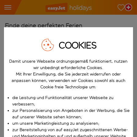
Finde deine perfekten Ferien
Ab
COOKIES
Wähle deine Flughäfen
Beginne mit der Eingabe für die automatische Vervollständigung. W
Nach
Damit unsere Webseite ordnungsgemäß funktioniert, nutzen
wir unbedingt erforderliche Cookies.
Reiseziele finden
Mit Ihrer Einwilligung, die Sie jederzeit widerrufen oder
Beginne mit der Eingabe für die automatische Vervollständigung. W
anpassen können, verwenden wir Cookies sowohl als auch
Wann
Cookie freie Technologie um:
Wähle deine Reisedaten
die Leistung und Funktionalität unserer Webseite zu
W&auml;hle ein Ab- und R&uuml;ckflugdatum aus.
Wer
verbessern;
zur Personalisierung von Angeboten in der Werbung, die Sie
auf unserer Website sehen können;
um unsere Marketingleistung zu analysieren;
zur Bereitstellung von auf easyJet zugeschnittenen Werbe-
Suchen
und Marketinginhalten auf und außerhalb unserer Website