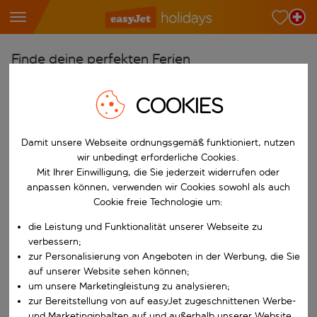
Finde deine perfekten Ferien
Ab
COOKIES
Wähle deine Flughäfen
Beginne mit der Eingabe für die automatische Vervollständigung. W
Nach
Damit unsere Webseite ordnungsgemäß funktioniert, nutzen
wir unbedingt erforderliche Cookies.
Reiseziele finden
Mit Ihrer Einwilligung, die Sie jederzeit widerrufen oder
Beginne mit der Eingabe für die automatische Vervollständigung. W
anpassen können, verwenden wir Cookies sowohl als auch
Wann
Cookie freie Technologie um:
Wähle deine Reisedaten
die Leistung und Funktionalität unserer Webseite zu
W&auml;hle ein Ab- und R&uuml;ckflugdatum aus.
Wer
verbessern;
zur Personalisierung von Angeboten in der Werbung, die Sie
auf unserer Website sehen können;
um unsere Marketingleistung zu analysieren;
zur Bereitstellung von auf easyJet zugeschnittenen Werbe-
Suchen
und Marketinginhalten auf und außerhalb unserer Website