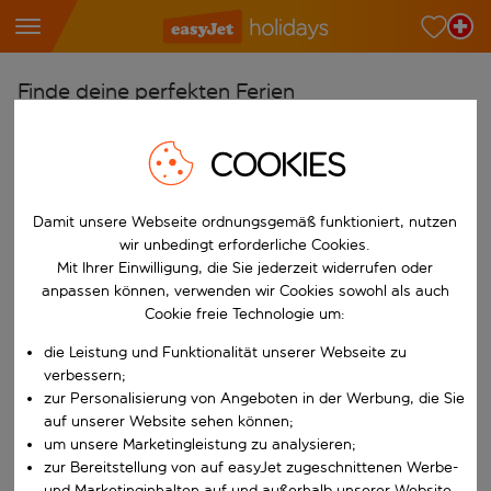
Finde deine perfekten Ferien
Ab
COOKIES
Wähle deine Flughäfen
Beginne mit der Eingabe für die automatische Vervollständigung. W
Nach
Damit unsere Webseite ordnungsgemäß funktioniert, nutzen
Reiseziele finden
wir unbedingt erforderliche Cookies.
Mit Ihrer Einwilligung, die Sie jederzeit widerrufen oder
Beginne mit der Eingabe für die automatische Vervollständigung. W
anpassen können, verwenden wir Cookies sowohl als auch
Wann
Cookie freie Technologie um:
Wähle deine Reisedaten
die Leistung und Funktionalität unserer Webseite zu
W&auml;hle ein Ab- und R&uuml;ckflugdatum aus.
Wer
verbessern;
zur Personalisierung von Angeboten in der Werbung, die Sie
auf unserer Website sehen können;
um unsere Marketingleistung zu analysieren;
Suchen
zur Bereitstellung von auf easyJet zugeschnittenen Werbe-
und Marketinginhalten auf und außerhalb unserer Website