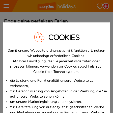
Finde deine perfekten Ferien
Ab
COOKIES
Wähle deine Flughäfen
Beginne mit der Eingabe für die automatische Vervollständigung. W
Nach
Damit unsere Webseite ordnungsgemäß funktioniert, nutzen
wir unbedingt erforderliche Cookies.
Reiseziele finden
Mit Ihrer Einwilligung, die Sie jederzeit widerrufen oder
Beginne mit der Eingabe für die automatische Vervollständigung. W
anpassen können, verwenden wir Cookies sowohl als auch
Wann
Cookie freie Technologie um:
Wähle deine Reisedaten
die Leistung und Funktionalität unserer Webseite zu
W&auml;hle ein Ab- und R&uuml;ckflugdatum aus.
Wer
verbessern;
zur Personalisierung von Angeboten in der Werbung, die Sie
auf unserer Website sehen können;
um unsere Marketingleistung zu analysieren;
zur Bereitstellung von auf easyJet zugeschnittenen Werbe-
Suchen
und Marketinginhalten auf und außerhalb unserer Website