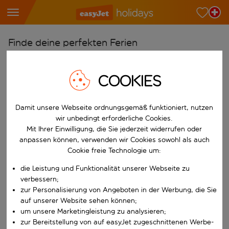
Finde deine perfekten Ferien
Ab
COOKIES
Wähle deine Flughäfen
Beginne mit der Eingabe für die automatische Vervollständigung. W
Nach
Damit unsere Webseite ordnungsgemäß funktioniert, nutzen
Reiseziele finden
wir unbedingt erforderliche Cookies.
Mit Ihrer Einwilligung, die Sie jederzeit widerrufen oder
Beginne mit der Eingabe für die automatische Vervollständigung. W
Wann
anpassen können, verwenden wir Cookies sowohl als auch
Wähle deine Reisedaten
Cookie freie Technologie um:
W&auml;hle ein Ab- und R&uuml;ckflugdatum aus.
die Leistung und Funktionalität unserer Webseite zu
Wer
verbessern;
zur Personalisierung von Angeboten in der Werbung, die Sie
auf unserer Website sehen können;
um unsere Marketingleistung zu analysieren;
Suchen
zur Bereitstellung von auf easyJet zugeschnittenen Werbe-