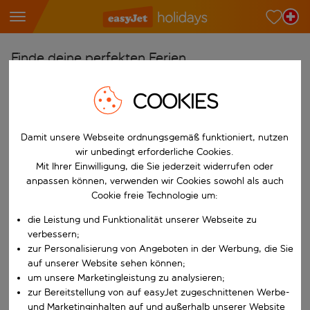
Finde deine perfekten Ferien
Ab
COOKIES
Wähle deine Flughäfen
Beginne mit der Eingabe für die automatische Vervollständigung. W
Nach
Damit unsere Webseite ordnungsgemäß funktioniert, nutzen
wir unbedingt erforderliche Cookies.
Reiseziele finden
Mit Ihrer Einwilligung, die Sie jederzeit widerrufen oder
Beginne mit der Eingabe für die automatische Vervollständigung. W
anpassen können, verwenden wir Cookies sowohl als auch
Wann
Cookie freie Technologie um:
Wähle deine Reisedaten
die Leistung und Funktionalität unserer Webseite zu
W&auml;hle ein Ab- und R&uuml;ckflugdatum aus.
Wer
verbessern;
zur Personalisierung von Angeboten in der Werbung, die Sie
auf unserer Website sehen können;
um unsere Marketingleistung zu analysieren;
zur Bereitstellung von auf easyJet zugeschnittenen Werbe-
Suchen
und Marketinginhalten auf und außerhalb unserer Website