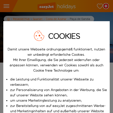
Reiseziel-Hub
Spanien
Costa de Azahar
Playa de Gandia
Ferien in Playa de Gandia
COOKIES
7
Nächte
p.P. ab
Damit unsere Webseite ordnungsgemäß funktioniert, nutzen
Ferien anzeigen
wir unbedingt erforderliche Cookies.
Es gelten die AGB
Mit Ihrer Einwilligung, die Sie jederzeit widerrufen oder
anpassen können, verwenden wir Cookies sowohl als auch
Finde deine perfekten Ferien
Cookie freie Technologie um:
die Leistung und Funktionalität unserer Webseite zu
Ab
verbessern;
zur Personalisierung von Angeboten in der Werbung, die Sie
auf unserer Website sehen können;
Beginne mit der Eingabe für die automatische Vervollständigung. W
Nach
um unsere Marketingleistung zu analysieren;
zur Bereitstellung von auf easyJet zugeschnittenen Werbe-
und Marketinginhalten auf und außerhalb unserer Website