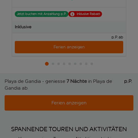
Jetzt buchen mit Anzahlung p.P.
inklusive Rabatt
J
Inklusive
In
p.P. ab
Ferien anzeigen
Playa de Gandia - geniesse
7 Nächte
in Playa de
p.P. 
Gandia ab
Ferien anzeigen
SPANNENDE TOUREN UND AKTIVITÄTEN