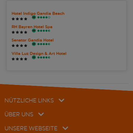
Hotel Indigo Gandia Beach
RH Bayren Hotel Spa
Senator Gandia Hotel
Villa Luz Design & Art Hotel
NÜTZLICHE LINKS
ÜBER UNS
UNSERE WEBSEITE