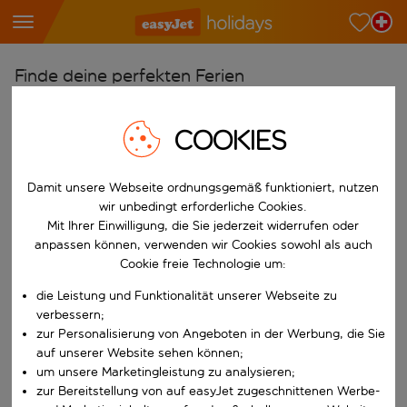
Finde deine perfekten Ferien
Ab
COOKIES
Wähle deine Flughäfen
Beginne mit der Eingabe für die automatische Vervollständigung. W
Nach
Damit unsere Webseite ordnungsgemäß funktioniert, nutzen
Reiseziele finden
wir unbedingt erforderliche Cookies.
Mit Ihrer Einwilligung, die Sie jederzeit widerrufen oder
Beginne mit der Eingabe für die automatische Vervollständigung. W
Wann
anpassen können, verwenden wir Cookies sowohl als auch
Cookie freie Technologie um:
Wähle deine Reisedaten
W&auml;hle ein Ab- und R&uuml;ckflugdatum aus.
die Leistung und Funktionalität unserer Webseite zu
Wer
verbessern;
zur Personalisierung von Angeboten in der Werbung, die Sie
auf unserer Website sehen können;
um unsere Marketingleistung zu analysieren;
Suchen
zur Bereitstellung von auf easyJet zugeschnittenen Werbe-