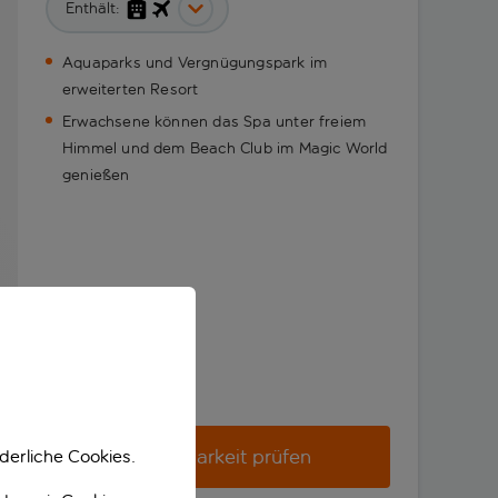
Enthält:
Aquaparks und Vergnügungspark im
erweiterten Resort
Erwachsene können das Spa unter freiem
Himmel und dem Beach Club im Magic World
genießen
Verfügbarkeit prüfen
derliche Cookies.