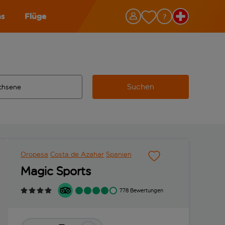
as
Flüge
Suchen
ervollständigte Ergebnisse verfügbar sind, verwende die Tabu
 Zielflughafen automatisch vervollständigte Ergebnisse verfü
m aus.
Oropesa
Costa de Azahar
Spanien
Magic Sports
778 Bewertungen