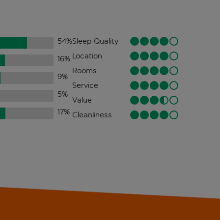
54
%
Sleep Quality
Location
16
%
Rooms
9
%
Service
5
%
Value
17
%
Cleanliness