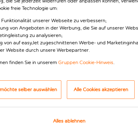
gung, die Sie jederzeit widerrufen oder anpassen können, verwe
okie freie Technologie um:
 Funktionalität unserer Webseite zu verbessern;
erung von Angeboten in der Werbung, die Sie auf unserer Webs
tingleistung zu analysieren;
ung von auf easyJet zugeschnittenen Werbe- und Marketinginha
er Website durch unsere Werbepartner.
onen finden Sie in unserem
Gruppen Cookie-Hinweis
.
a Sport am Meer
 möchte selber auswählen
Alle Cookies akzeptieren
rand in der Carrer dels Terrers gelegenen Magic Sports Hotel 
chen Urlaub suchst, da sich bei Zimmern, Restaurants und Aktiv
ort gehst, fängt der Spaß erst richtig an. Zur Auswahl stehe
Alles ablehnen
t es auch einen Kinder-Club, der sowohl für die Kleinen als a
ogar eine Teenager-Disco. Du brauchst auch mal eine Auszeit?