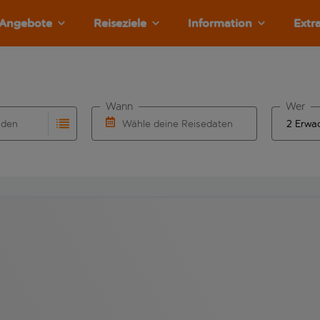
Angebote
Reiseziele
Information
Extr
Wann
Wer
nden
Wähle deine Reisedaten
llständigung. Wenn für den Herkunftsflughafen automatisch v
Eingabe für die automatische Vervollständigung. Wenn für den
W&auml;hle ein Ab- und R&uuml;ckflugdatu