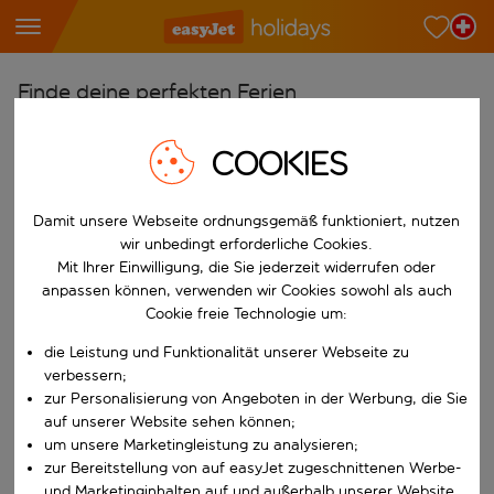
Finde deine perfekten Ferien
Ab
COOKIES
Wähle deine Flughäfen
Beginne mit der Eingabe für die automatische Vervollständigung. W
Nach
Damit unsere Webseite ordnungsgemäß funktioniert, nutzen
wir unbedingt erforderliche Cookies.
Reiseziele finden
Mit Ihrer Einwilligung, die Sie jederzeit widerrufen oder
Beginne mit der Eingabe für die automatische Vervollständigung. W
anpassen können, verwenden wir Cookies sowohl als auch
Wann
Cookie freie Technologie um:
Wähle deine Reisedaten
die Leistung und Funktionalität unserer Webseite zu
W&auml;hle ein Ab- und R&uuml;ckflugdatum aus.
Wer
verbessern;
zur Personalisierung von Angeboten in der Werbung, die Sie
auf unserer Website sehen können;
um unsere Marketingleistung zu analysieren;
zur Bereitstellung von auf easyJet zugeschnittenen Werbe-
Suchen
und Marketinginhalten auf und außerhalb unserer Website