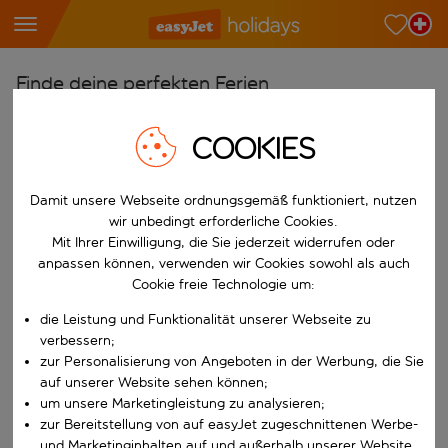
Finde deine perfekten Ferien
Ab
COOKIES
Wähle deine Flughäfen
Beginne mit der Eingabe für die automatische Vervollständigung. W
Nach
Damit unsere Webseite ordnungsgemäß funktioniert, nutzen
wir unbedingt erforderliche Cookies.
Reiseziele finden
Mit Ihrer Einwilligung, die Sie jederzeit widerrufen oder
Beginne mit der Eingabe für die automatische Vervollständigung. W
anpassen können, verwenden wir Cookies sowohl als auch
Wann
Cookie freie Technologie um:
Wähle deine Reisedaten
die Leistung und Funktionalität unserer Webseite zu
W&auml;hle ein Ab- und R&uuml;ckflugdatum aus.
Wer
verbessern;
zur Personalisierung von Angeboten in der Werbung, die Sie
auf unserer Website sehen können;
um unsere Marketingleistung zu analysieren;
zur Bereitstellung von auf easyJet zugeschnittenen Werbe-
Suchen
und Marketinginhalten auf und außerhalb unserer Website