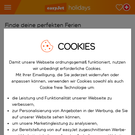
Finde deine perfekten Ferien
Ab
COOKIES
Wähle deine Flughäfen
Beginne mit der Eingabe für die automatische Vervollständigung. W
Nach
Damit unsere Webseite ordnungsgemäß funktioniert, nutzen
Reiseziele finden
wir unbedingt erforderliche Cookies.
Mit Ihrer Einwilligung, die Sie jederzeit widerrufen oder
Beginne mit der Eingabe für die automatische Vervollständigung. W
Wann
anpassen können, verwenden wir Cookies sowohl als auch
Cookie freie Technologie um:
Wähle deine Reisedaten
W&auml;hle ein Ab- und R&uuml;ckflugdatum aus.
die Leistung und Funktionalität unserer Webseite zu
Wer
verbessern;
zur Personalisierung von Angeboten in der Werbung, die Sie
auf unserer Website sehen können;
um unsere Marketingleistung zu analysieren;
Suchen
zur Bereitstellung von auf easyJet zugeschnittenen Werbe-