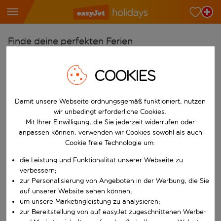
Finde deine perfekten Ferien
Ab
COOKIES
Wähle deine Flughäfen
Beginne mit der Eingabe für die automatische Vervollständigung. W
Nach
Damit unsere Webseite ordnungsgemäß funktioniert, nutzen
Reiseziele finden
wir unbedingt erforderliche Cookies.
Mit Ihrer Einwilligung, die Sie jederzeit widerrufen oder
Beginne mit der Eingabe für die automatische Vervollständigung. W
Wann
anpassen können, verwenden wir Cookies sowohl als auch
Cookie freie Technologie um:
Wähle deine Reisedaten
die Leistung und Funktionalität unserer Webseite zu
W&auml;hle ein Ab- und R&uuml;ckflugdatum aus.
Wer
verbessern;
zur Personalisierung von Angeboten in der Werbung, die Sie
auf unserer Website sehen können;
um unsere Marketingleistung zu analysieren;
Suchen
zur Bereitstellung von auf easyJet zugeschnittenen Werbe-