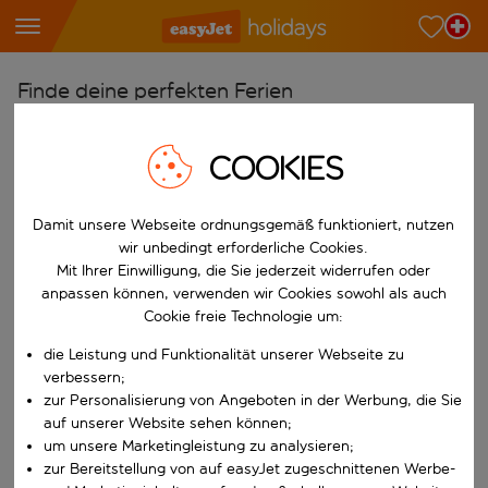
Finde deine perfekten Ferien
Ab
COOKIES
Wähle deine Flughäfen
Beginne mit der Eingabe für die automatische Vervollständigung. W
Nach
Damit unsere Webseite ordnungsgemäß funktioniert, nutzen
Reiseziele finden
wir unbedingt erforderliche Cookies.
Mit Ihrer Einwilligung, die Sie jederzeit widerrufen oder
Beginne mit der Eingabe für die automatische Vervollständigung. W
Wann
anpassen können, verwenden wir Cookies sowohl als auch
Cookie freie Technologie um:
Wähle deine Reisedaten
W&auml;hle ein Ab- und R&uuml;ckflugdatum aus.
die Leistung und Funktionalität unserer Webseite zu
Wer
verbessern;
zur Personalisierung von Angeboten in der Werbung, die Sie
auf unserer Website sehen können;
um unsere Marketingleistung zu analysieren;
Suchen
zur Bereitstellung von auf easyJet zugeschnittenen Werbe-