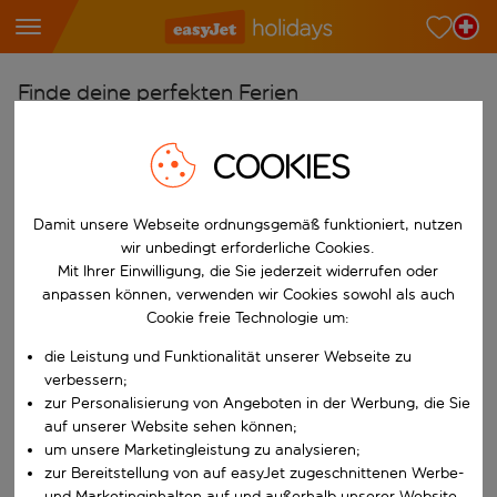
Finde deine perfekten Ferien
Ab
COOKIES
Wähle deine Flughäfen
Beginne mit der Eingabe für die automatische Vervollständigung. W
Nach
Damit unsere Webseite ordnungsgemäß funktioniert, nutzen
Reiseziele finden
wir unbedingt erforderliche Cookies.
Mit Ihrer Einwilligung, die Sie jederzeit widerrufen oder
Beginne mit der Eingabe für die automatische Vervollständigung. W
anpassen können, verwenden wir Cookies sowohl als auch
Wann
Cookie freie Technologie um:
Wähle deine Reisedaten
die Leistung und Funktionalität unserer Webseite zu
W&auml;hle ein Ab- und R&uuml;ckflugdatum aus.
Wer
verbessern;
zur Personalisierung von Angeboten in der Werbung, die Sie
auf unserer Website sehen können;
um unsere Marketingleistung zu analysieren;
Suchen
zur Bereitstellung von auf easyJet zugeschnittenen Werbe-
und Marketinginhalten auf und außerhalb unserer Website