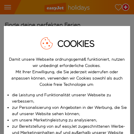
Finde deine perfekten Ferien
Ab
COOKIES
Wähle deine Flughäfen
Beginne mit der Eingabe für die automatische Vervollständigung. W
Nach
Damit unsere Webseite ordnungsgemäß funktioniert, nutzen
wir unbedingt erforderliche Cookies.
Reiseziele finden
Mit Ihrer Einwilligung, die Sie jederzeit widerrufen oder
Beginne mit der Eingabe für die automatische Vervollständigung. W
anpassen können, verwenden wir Cookies sowohl als auch
Wann
Cookie freie Technologie um:
Wähle deine Reisedaten
die Leistung und Funktionalität unserer Webseite zu
W&auml;hle ein Ab- und R&uuml;ckflugdatum aus.
Wer
verbessern;
zur Personalisierung von Angeboten in der Werbung, die Sie
auf unserer Website sehen können;
um unsere Marketingleistung zu analysieren;
zur Bereitstellung von auf easyJet zugeschnittenen Werbe-
Suchen
und Marketinginhalten auf und außerhalb unserer Website