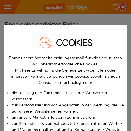
Finde deine perfekten Ferien
Ab
COOKIES
Wähle deine Flughäfen
Beginne mit der Eingabe für die automatische Vervollständigung. W
Nach
Damit unsere Webseite ordnungsgemäß funktioniert, nutzen
wir unbedingt erforderliche Cookies.
Reiseziele finden
Mit Ihrer Einwilligung, die Sie jederzeit widerrufen oder
Beginne mit der Eingabe für die automatische Vervollständigung. W
anpassen können, verwenden wir Cookies sowohl als auch
Wann
Cookie freie Technologie um:
Wähle deine Reisedaten
die Leistung und Funktionalität unserer Webseite zu
W&auml;hle ein Ab- und R&uuml;ckflugdatum aus.
Wer
verbessern;
zur Personalisierung von Angeboten in der Werbung, die Sie
auf unserer Website sehen können;
um unsere Marketingleistung zu analysieren;
zur Bereitstellung von auf easyJet zugeschnittenen Werbe-
Suchen
und Marketinginhalten auf und außerhalb unserer Website