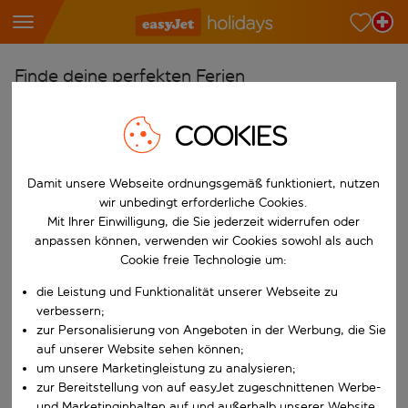
Finde deine perfekten Ferien
Ab
COOKIES
Wähle deine Flughäfen
Beginne mit der Eingabe für die automatische Vervollständigung. W
Nach
Damit unsere Webseite ordnungsgemäß funktioniert, nutzen
wir unbedingt erforderliche Cookies.
Reiseziele finden
Mit Ihrer Einwilligung, die Sie jederzeit widerrufen oder
Beginne mit der Eingabe für die automatische Vervollständigung. W
anpassen können, verwenden wir Cookies sowohl als auch
Wann
Cookie freie Technologie um:
Wähle deine Reisedaten
die Leistung und Funktionalität unserer Webseite zu
W&auml;hle ein Ab- und R&uuml;ckflugdatum aus.
Wer
verbessern;
zur Personalisierung von Angeboten in der Werbung, die Sie
auf unserer Website sehen können;
um unsere Marketingleistung zu analysieren;
zur Bereitstellung von auf easyJet zugeschnittenen Werbe-
Suchen
und Marketinginhalten auf und außerhalb unserer Website