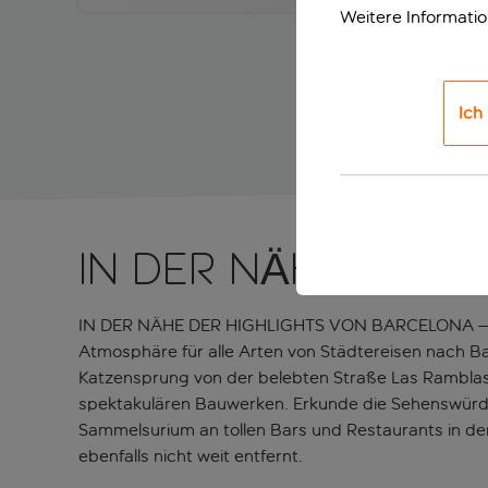
Weitere Informati
Ich
IN DER NÄHE VON 
IN DER NÄHE DER HIGHLIGHTS VON BARCELONA – Dies
Atmosphäre für alle Arten von Städtereisen nach Ba
Katzensprung von der belebten Straße Las Ramblas im
spektakulären Bauwerken. Erkunde die Sehenswürd
Sammelsurium an tollen Bars und Restaurants in de
ebenfalls nicht weit entfernt.