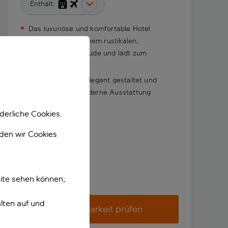
Enthält:
Das luxuriöse und komfortable Hotel
befindet sich in einem rustikalen,
historischen Gebäude und lädt zum
Entspannen ein
Die Zimmer sind elegant gestaltet und
verfügen über moderne Ausstattung
derliche Cookies.
nden wir Cookies
ite sehen können;
lten auf und
Verfügbarkeit prüfen