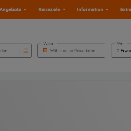
Angebote
Reiseziele
Information
Extr
Wann
Wer
nden
Wähle deine Reisedaten
llständigung. Wenn für den Herkunftsflughafen automatisch v
Eingabe für die automatische Vervollständigung. Wenn für den
W&auml;hle ein Ab- und R&uuml;ckflugdatu