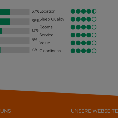
37
%
Location
Sleep Quality
38
%
Rooms
13
%
Service
5
%
Value
7
%
Cleanliness
 UNS
UNSERE WEBSEITE