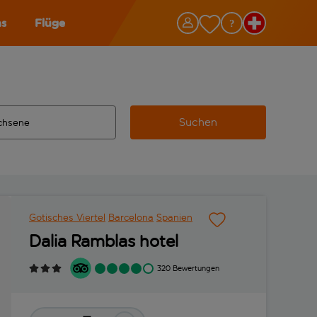
as
Flüge
Suchen
ervollständigte Ergebnisse verfügbar sind, verwende die Tabu
 Zielflughafen automatisch vervollständigte Ergebnisse verfü
m aus.
Gotisches Viertel
Barcelona
Spanien
Dalia Ramblas hotel
320 Bewertungen