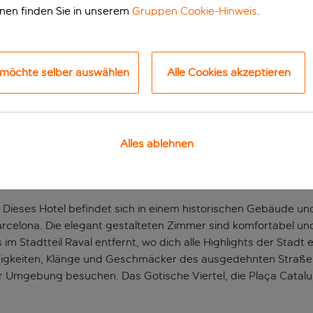
onen finden Sie in unserem
Gruppen Cookie-Hinweis
.
 möchte selber auswählen
Alle Cookies akzeptieren
Alles ablehnen
BARCELONAS HIGHLIGH
es Hotel befindet sich in einem historischen Gebäude und 
rcelona. Die elegant gestalteten Zimmer sind komfortabel und
 Stadtteil Raval entfernt, wo dich alle Highlights der Stadt e
igkeiten, Klänge und Geschmäcker des ausgedehnten Straße
r Umgebung besuchen. Das Gotische Viertel, die Plaça Catalu