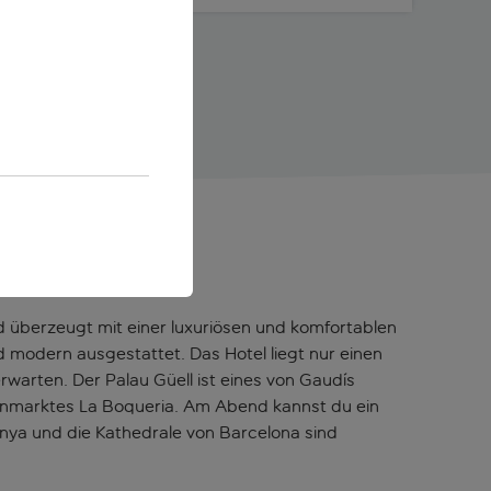
TS
überzeugt mit einer luxuriösen und komfortablen
 modern ausgestattet. Das Hotel liegt nur einen
rwarten. Der Palau Güell ist eines von Gaudís
nmarktes La Boqueria. Am Abend kannst du ein
nya und die Kathedrale von Barcelona sind